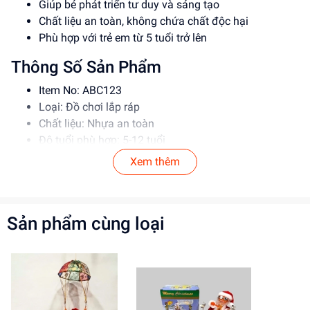
Giúp bé phát triển tư duy và sáng tạo
Chất liệu an toàn, không chứa chất độc hại
Phù hợp với trẻ em từ 5 tuổi trở lên
Thông Số Sản Phẩm
Item No: ABC123
Loại: Đồ chơi lắp ráp
Chất liệu: Nhựa an toàn
Độ tuổi phù hợp: 5-12 tuổi
Xem thêm
Hướng Dẫn Sử Dụng
Đọc kỹ hướng dẫn trước khi sử dụng
Lắp ráp theo đúng trình tự
Sản phẩm cùng loại
Giám sát trẻ em khi sử dụng sản phẩm
Lợi Ích Phát Triển
Phát triển tư duy và sáng tạo
Rèn luyện kỹ năng giải quyết vấn đề