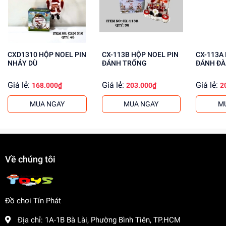
Tăng cường khả năng tập trung
Mua ngay tại
dochoitinphat.com
, chúng tôi cung cấp giá sỉ
cho khách buôn. Liên hệ ngay để biết thêm thông tin!
CXD1310 HỘP NOEL PIN
CX-113B HỘP NOEL PIN
CX-113A HỘP NOEL PIN
NHẢY DÙ
ĐÁNH TRỐNG
ĐÁNH ĐÀ
Giá lẻ:
Giá lẻ:
Giá lẻ:
168.000₫
203.000₫
2
MUA NGAY
MUA NGAY
M
Về chúng tôi
Đồ chơi Tín Phát
Địa chỉ:
1A-1B Bà Lài, Phường Bình Tiên, TP.HCM