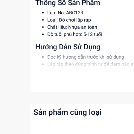
Thông Số Sản Phẩm
Item No: ABC123
Loại: Đồ chơi lắp ráp
Chất liệu: Nhựa an toàn
Độ tuổi phù hợp: 5-12 tuổi
Hướng Dẫn Sử Dụng
Đọc kỹ hướng dẫn trước khi sử dụng
Lắp ráp theo đúng trình tự để đảm bảo a
Giám sát trẻ em khi sử dụng đồ chơi
Lợi Ích Phát Triển
Rèn luyện tư duy và kỹ năng giải quyết v
Phát triển khả năng sáng tạo và tưởng t
Tăng cường kỹ năng phối hợp và cân bằ
Sản phẩm cùng loại
Mua ngay đồ chơi lắp ráp tại
dochoitinphat.c
ưu đãi!