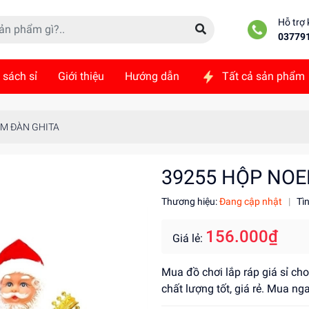
Hỗ trợ
03779
 sách sỉ
Giới thiệu
Hướng dẫn
Tất cả sản phẩm
ức
Liên hệ
ẦM ĐÀN GHITA
39255 HỘP NOE
Thương hiệu:
Đang cập nhật
|
Tì
156.000₫
Giá lẻ:
Mua đồ chơi lắp ráp giá sỉ cho
chất lượng tốt, giá rẻ. Mua ng