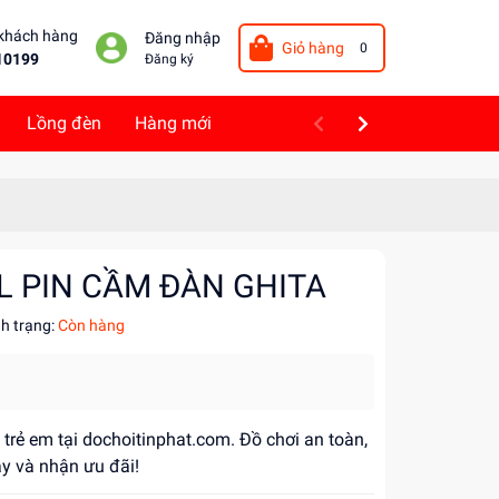
 khách hàng
Đăng nhập
Giỏ hàng
0
10199
Đăng ký
Lồng đèn
Hàng mới
L PIN CẦM ĐÀN GHITA
nh trạng:
Còn hàng
 trẻ em tại dochoitinphat.com. Đồ chơi an toàn,
ay và nhận ưu đãi!