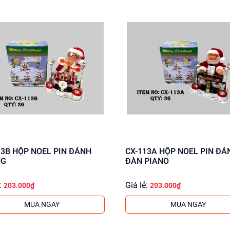
L PIN ĐÁNH
CX-113A HỘP NOEL PIN ĐÁNH
NG
ĐÀN PIANO
:
Giá lẻ:
203.000₫
203.000₫
MUA NGAY
MUA NGAY