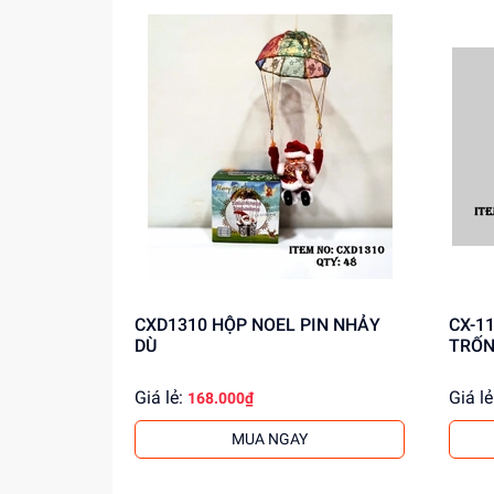
CXD1310 HỘP NOEL PIN NHẢY
CX-113B HỘP NOE
DÙ
TRỐ
Giá lẻ:
Giá lẻ
168.000₫
MUA NGAY