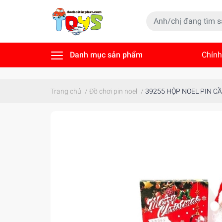
Danh mục sản phẩm
Chính
Tin t
Trang chủ
/
Đồ chơi pin noel
/
39255 HỘP NOEL PIN C