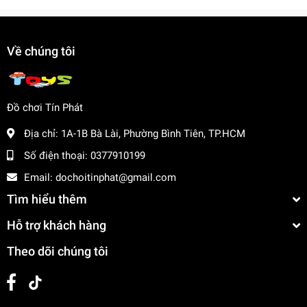
Phát triển kỹ năng tư duy và sáng tạo
Rèn luyện sự khéo léo của đôi tay
Tăng cường khả năng tập trung
Về chúng tôi
Mua ngay Vỉ Câu Cá Pin Vịt 15C tại
dochoitinphat.com
,
chúng tôi cung cấp giá sỉ hấp dẫn cho khách buôn. Liên
hệ ngay để biết thêm thông tin!
Đồ chơi Tín Phát
Địa chỉ:
1A-1B Bà Lài, Phường Bình Tiên, TP.HCM
Số điện thoại:
0377910199
Email:
dochoitinphat@gmail.com
Tìm hiểu thêm
Hỗ trợ khách hàng
Theo dõi chúng tôi