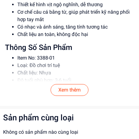
Thiết kế hình vịt ngộ nghĩnh, dễ thương
Cơ chế câu cá bằng từ, giúp phát triển kỹ năng phối
hợp tay mắt
Có nhạc và ánh sáng, tăng tính tương tác
Chất liệu an toàn, không độc hại
Thông Số Sản Phẩm
Item No: 3388-01
Loại: Đồ chơi trí tuệ
Chất liệu: Nhựa
Độ tuổi phù hợp: 3-6 tuổi
Xem thêm
Hướng Dẫn Sử Dụng
Bước 1: Lắp pin vào đồ chơi
Bước 2: Cho bé dùng cần câu để bắt cá
Sản phẩm cùng loại
Lưu ý: Giám sát trẻ khi chơi, tránh để pin vào miệng
Lợi Ích Phát Triển
Không có sản phẩm nào cùng loại