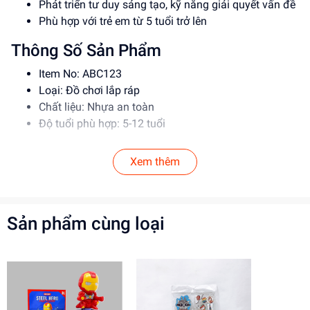
Phát triển tư duy sáng tạo, kỹ năng giải quyết vấn đề
Phù hợp với trẻ em từ 5 tuổi trở lên
Thông Số Sản Phẩm
Item No: ABC123
Loại: Đồ chơi lắp ráp
Chất liệu: Nhựa an toàn
Độ tuổi phù hợp: 5-12 tuổi
Hướng Dẫn Sử Dụng
Xem thêm
Đọc kỹ hướng dẫn trước khi sử dụng
Lắp ráp theo đúng trình tự để đảm bảo an toàn
Giám sát trẻ em khi sử dụng đồ chơi
Sản phẩm cùng loại
Lợi Ích Phát Triển
Phát triển tư duy sáng tạo, kỹ năng giải quyết vấn đề
Rèn luyện kỹ năng phối hợp, làm việc nhóm
Tăng cường khả năng tập trung, kiên nhẫn