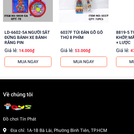
Mua ngay tại
dochoitinphat.com
, chúng tôi cung cấp giá sỉ
cho khách buôn. Liên hệ ngay để biết thêm thông tin!
LD-6602-5A NGƯỜI SẮT
6037F TÚI ĐÀN GÕ GỖ
8819-5 TÚI BABY 1C
ĐỨNG BÁNH XE BÁNH
THÚ 8 PHÍM
KHỚP, M
RĂNG PIN
+ LƯỢC
Giá lẻ:
Giá lẻ:
Giá lẻ:
14.000₫
53.000₫
4
MUA NGAY
MUA NGAY
M
Về chúng tôi
Đồ chơi Tín Phát
Địa chỉ:
1A-1B Bà Lài, Phường Bình Tiên, TP.HCM