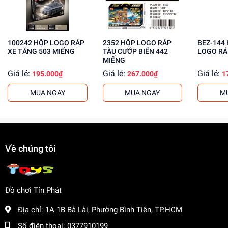
Cải thiện kỹ năng vận động và phối hợp
Tăng cường sự tự tin và độc lập
Mua ngay đồ chơi trẻ em giá rẻ tại
dochoitinphat.com
và
100242 HỘP LOGO RÁP
2352 HỘP LOGO RÁP
BEZ-144 HỘP ẾCH
nhận ưu đãi cho khách sỉ. Liên hệ với chúng tôi để biết
XE TĂNG 503 MIẾNG
TÀU CƯỚP BIỂN 442
LOGO RÁ
thêm thông tin về giá sỉ và chính sách mua bán buôn.
MIẾNG
Giá lẻ:
Giá lẻ:
Giá lẻ:
195.000₫
267.000₫
1
MUA NGAY
MUA NGAY
M
Về chúng tôi
Đồ chơi Tín Phát
Địa chỉ:
1A-1B Bà Lài, Phường Bình Tiên, TP.HCM
Số điện thoại:
0377910199