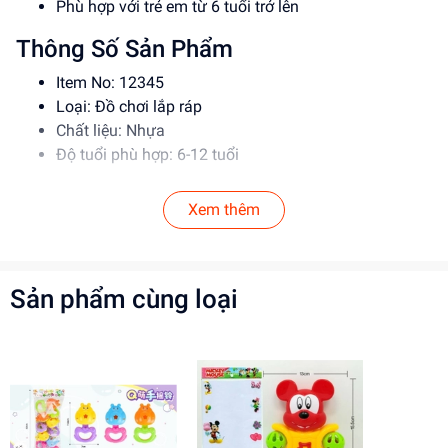
Phù hợp với trẻ em từ 6 tuổi trở lên
Thông Số Sản Phẩm
Item No: 12345
Loại: Đồ chơi lắp ráp
Chất liệu: Nhựa
Độ tuổi phù hợp: 6-12 tuổi
Hướng Dẫn Sử Dụng
Xem thêm
Đọc kỹ hướng dẫn trước khi sử dụng
Lắp ráp theo đúng trình tự để đảm bảo an toàn
Giám sát trẻ em khi sử dụng đồ chơi
Sản phẩm cùng loại
Lợi Ích Phát Triển
Phát triển tư duy sáng tạo, kỹ năng giải quyết vấn đề
Rèn luyện kỹ năng phối hợp, làm việc nhóm
Tăng cường khả năng tập trung, kiên nhẫn
Mua ngay tại
dochoitinphat.com
, chúng tôi cung cấp giá sỉ