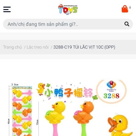
0
Trang chủ
/
Lắc treo nôi
/
3288-C19 TÚI LẮC VỊT 10C (OPP)