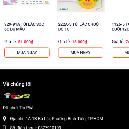
cho khách buôn. Liên hệ ngay để biết thêm thông tin!
929-91A TÚI LẮC SÓC
222A-5 TÚI LẮC CHUỘT
1126-5 TÚI LẮC MẶT
6C ĐỦ MẪU
ĐỎ 1C
CƯỜI 12
Giá lẻ:
Giá lẻ:
Giá lẻ:
51.000₫
18.000₫
7
MUA NGAY
MUA NGAY
M
Về chúng tôi
Đồ chơi Tín Phát
Địa chỉ:
1A-1B Bà Lài, Phường Bình Tiên, TP.HCM
Số điện thoại:
0377910199