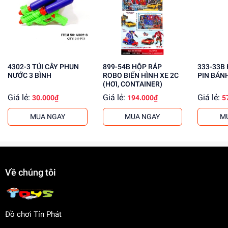
Phát triển kỹ năng giải quyết vấn đề
Tăng cường khả năng phối hợp và cân bằng
Mua ngay tại
dochoitinphat.com
, chúng tôi cung cấp giá sỉ
cho khách buôn. Liên hệ ngay để biết thêm thông tin!
4302-3 TÚI CÂY PHUN
899-54B HỘP RÁP
333-33B HỘP XÀ BÔNG
NƯỚC 3 BÌNH
ROBO BIẾN HÌNH XE 2C
PIN BÁN
(HƠI, CONTAINER)
Giá lẻ:
Giá lẻ:
Giá lẻ:
30.000₫
194.000₫
5
MUA NGAY
MUA NGAY
M
Về chúng tôi
Đồ chơi Tín Phát