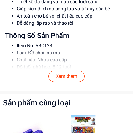
Thiết kế đa dạng và màu sắc tươi sáng
Giúp kích thích sự sáng tạo và tư duy của bé
An toàn cho bé với chất liệu cao cấp
Dễ dàng lắp ráp và tháo rời
Thông Số Sản Phẩm
Item No: ABC123
Loại: Đồ chơi lắp ráp
Chất liệu: Nhựa cao cấp
Độ tuổi phù hợp: 5-12 tuổi
Xem thêm
Hướng Dẫn Sử Dụng
Đọc kỹ hướng dẫn trước khi sử dụng
Lắp ráp theo đúng trình tự để đảm bảo an toàn
Sản phẩm cùng loại
Giám sát trẻ khi sử dụng đồ chơi
Lợi Ích Phát Triển
Giúp kích thích sự sáng tạo và tư duy của bé