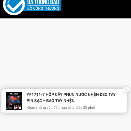
✕
YF1711-7 HỘP CÂY PHUN NƯỚC NHỆN ĐEO TAY
PIN SẠC + BAO TAY NHỆN
Khách hàng vừa đặt mua cách đây 20 phút