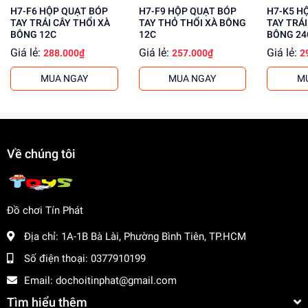
H7-F6 HỘP QUẠT BÓP
H7-F9 HỘP QUẠT BÓP
H7-K5 HỘP QUẠT BÓP
nhận ưu đãi đặc biệt cho khách sỉ. Liên hệ với chúng tôi
TAY TRÁI CÂY THỔI XÀ
TAY THỎ THỔI XÀ BÔNG
TAY TRÁI
để biết thêm thông tin về giá sỉ và chương trình mua sỉ đồ
BÔNG 12C
12C
BÔNG 24
chơi trẻ em.
Giá lẻ:
Giá lẻ:
Giá lẻ:
288.000₫
257.000₫
2
MUA NGAY
MUA NGAY
M
Về chúng tôi
Đồ chơi Tín Phát
Địa chỉ:
1A-1B Bà Lài, Phường Bình Tiên, TP.HCM
Số điện thoại:
0377910199
Email:
dochoitinphat@gmail.com
Tìm hiểu thêm