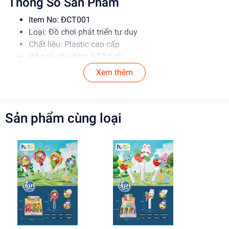
Thông Số Sản Phẩm
Item No: ĐCT001
Loại: Đồ chơi phát triển tư duy
Chất liệu: Plastic cao cấp
Độ tuổi phù hợp: 3-12 tuổi
Xem thêm
Hướng Dẫn Sử Dụng
Trước khi cho trẻ chơi, phụ huynh nên kiểm tra sản
phẩm để đảm bảo an toàn
Sản phẩm cùng loại
Đọc kỹ hướng dẫn sử dụng trước khi cho trẻ sử dụng
Lưu ý không để trẻ dưới 3 tuổi chơi một mình với sản
phẩm có thể gây nghẹt thở
Lợi Ích Phát Triển
Phát triển tư duy sáng tạo
Cải thiện kỹ năng giải quyết vấn đề
Tăng cường sự tự tin và khả năng giao tiếp
Mua ngay đồ chơi trẻ em giá tốt tại
dochoitinphat.com
và