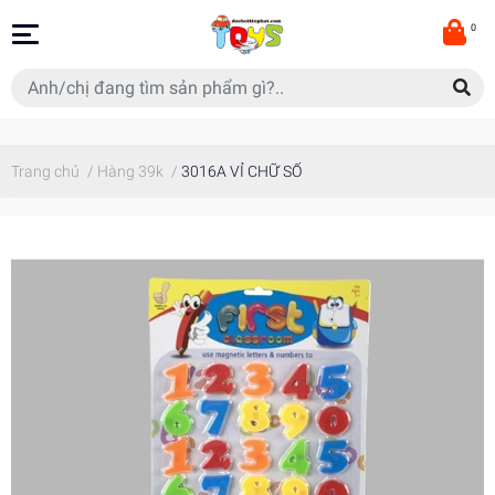
0
Trang chủ
/
Hàng 39k
/
3016A VỈ CHỮ SỐ