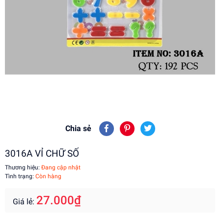
Chia sẻ
3016A VỈ CHỮ SỐ
Thương hiệu:
Đang cập nhật
Tình trạng:
Còn hàng
27.000₫
Giá lẻ: