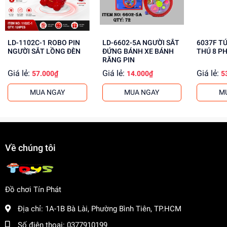
Giúp bé học hỏi và khám phá thế giới xung quanh
Mua ngay đồ chơi lắp ráp tại
Dochoitinphat.com
, chúng
tôi cung cấp giá sỉ cho khách buôn. Liên hệ ngay để biết
LD-1102C-1 ROBO PIN
LD-6602-5A NGƯỜI SẮT
6037F T
thêm thông tin!
NGƯỜI SẮT LỒNG ĐÈN
ĐỨNG BÁNH XE BÁNH
THÚ 8 P
RĂNG PIN
Giá lẻ:
Giá lẻ:
Giá lẻ:
57.000₫
14.000₫
5
MUA NGAY
MUA NGAY
M
Về chúng tôi
Đồ chơi Tín Phát
Địa chỉ:
1A-1B Bà Lài, Phường Bình Tiên, TP.HCM
Số điện thoại:
0377910199