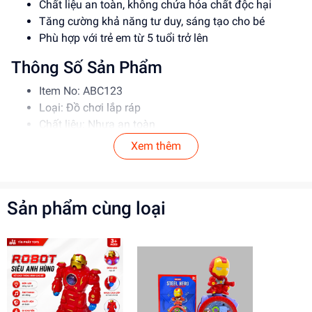
Chất liệu an toàn, không chứa hóa chất độc hại
Tăng cường khả năng tư duy, sáng tạo cho bé
Phù hợp với trẻ em từ 5 tuổi trở lên
Thông Số Sản Phẩm
Item No: ABC123
Loại: Đồ chơi lắp ráp
Chất liệu: Nhựa an toàn
Độ tuổi phù hợp: 5-12 tuổi
Xem thêm
Hướng Dẫn Sử Dụng
Đọc kỹ hướng dẫn trước khi sử dụng
Sản phẩm cùng loại
Lắp ráp theo đúng trình tự để đảm bảo an toàn
Giám sát trẻ em khi sử dụng sản phẩm
Lợi Ích Phát Triển
Phát triển tư duy, sáng tạo cho bé
Tăng cường khả năng phối hợp và giải quyết vấn đề