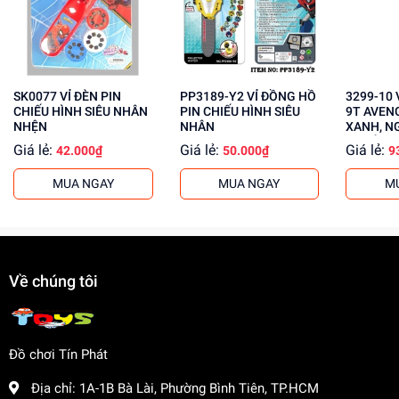
Tăng cường khả năng phối hợp tay mắt
Mua ngay đồ chơi lắp ráp tại
Dochoitinphat.com
, chúng
tôi cung cấp giá sỉ cho khách buôn. Liên hệ ngay để biết
thêm thông tin!
SK0077 VỈ ĐÈN PIN
PP3189-Y2 VỈ ĐỒNG HỒ
3299-10 VỈ SIÊU NHÂN
CHIẾU HÌNH SIÊU NHÂN
PIN CHIẾU HÌNH SIÊU
9T AVEN
NHỆN
NHÂN
XANH, NG
NGƯỜI N
Giá lẻ:
Giá lẻ:
Giá lẻ:
42.000₫
50.000₫
9
MUA NGAY
MUA NGAY
M
Về chúng tôi
Đồ chơi Tín Phát
Địa chỉ:
1A-1B Bà Lài, Phường Bình Tiên, TP.HCM