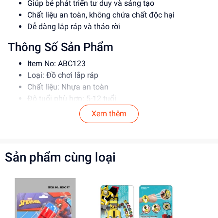
Giúp bé phát triển tư duy và sáng tạo
Chất liệu an toàn, không chứa chất độc hại
Dễ dàng lắp ráp và tháo rời
Thông Số Sản Phẩm
Item No: ABC123
Loại: Đồ chơi lắp ráp
Chất liệu: Nhựa an toàn
Độ tuổi phù hợp: 5-12 tuổi
Xem thêm
Hướng Dẫn Sử Dụng
Đọc kỹ hướng dẫn trước khi sử dụng
Lắp ráp theo đúng trình tự
Sản phẩm cùng loại
Để xa tầm tay trẻ em khi không sử dụng
Lợi Ích Phát Triển
Phát triển tư duy và sáng tạo
Rèn luyện kỹ năng giải quyết vấn đề