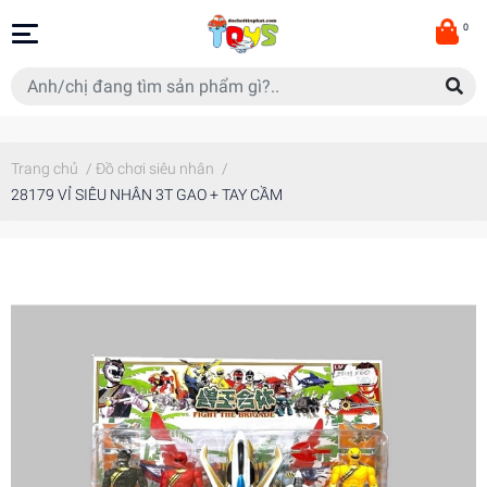
0
Trang chủ
/
Đồ chơi siêu nhân
/
28179 VỈ SIÊU NHÂN 3T GAO + TAY CẦM