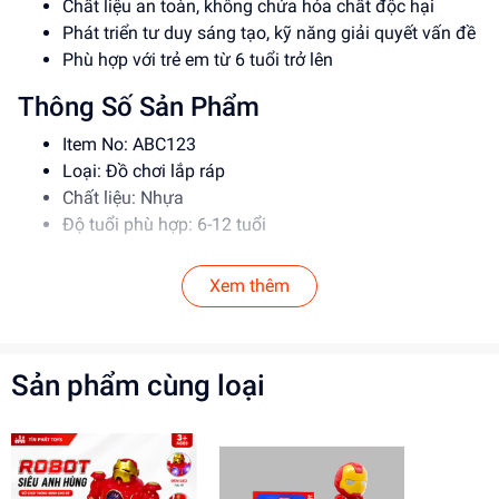
Chất liệu an toàn, không chứa hóa chất độc hại
Phát triển tư duy sáng tạo, kỹ năng giải quyết vấn đề
Phù hợp với trẻ em từ 6 tuổi trở lên
Thông Số Sản Phẩm
Item No: ABC123
Loại: Đồ chơi lắp ráp
Chất liệu: Nhựa
Độ tuổi phù hợp: 6-12 tuổi
Hướng Dẫn Sử Dụng
Xem thêm
Đọc kỹ hướng dẫn trước khi sử dụng
Lắp ráp theo đúng trình tự để đảm bảo an toàn
Giám sát trẻ em khi chơi để tránh tai nạn
Sản phẩm cùng loại
Lợi Ích Phát Triển
Phát triển tư duy sáng tạo, kỹ năng giải quyết vấn đề
Rèn luyện kỹ năng phối hợp, làm việc nhóm