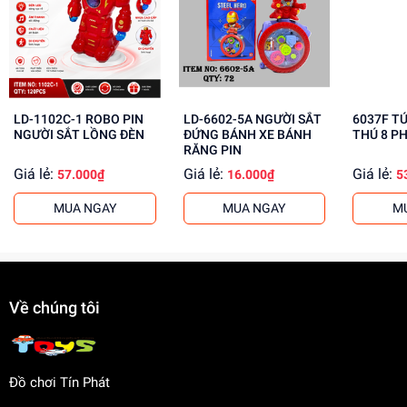
Tăng cường khả năng quan sát, phân tích
Mua ngay đồ chơi lắp ráp tại
Dochoitinphat.com
, chúng
tôi cung cấp giá sỉ cho khách buôn. Liên hệ ngay để biết
thêm thông tin!
LD-1102C-1 ROBO PIN
LD-6602-5A NGƯỜI SẮT
6037F T
NGƯỜI SẮT LỒNG ĐÈN
ĐỨNG BÁNH XE BÁNH
THÚ 8 P
RĂNG PIN
Giá lẻ:
Giá lẻ:
Giá lẻ:
57.000₫
16.000₫
5
MUA NGAY
MUA NGAY
M
Về chúng tôi
Đồ chơi Tín Phát