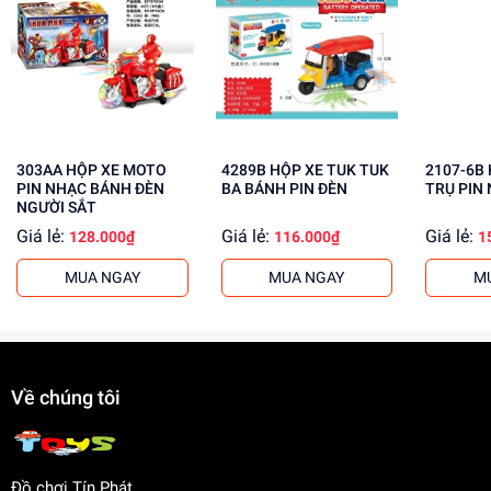
Rèn luyện kỹ năng giải quyết vấn đề
Tăng cường khả năng sáng tạo
Mua ngay tại
dochoitinphat.com
, chúng tôi cung cấp giá sỉ
cho khách buôn. Liên hệ ngay để biết thêm thông tin!
303AA HỘP XE MOTO
4289B HỘP XE TUK TUK
2107-6B HỘP TÀU VŨ
PIN NHẠC BÁNH ĐÈN
BA BÁNH PIN ĐÈN
TRỤ PIN
NGƯỜI SẮT
Giá lẻ:
Giá lẻ:
Giá lẻ:
128.000₫
116.000₫
1
MUA NGAY
MUA NGAY
M
Về chúng tôi
Đồ chơi Tín Phát