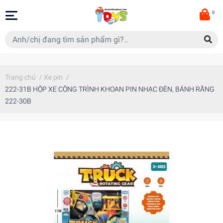
0
Trang chủ
/
Xe pin
/
222-31B HỘP XE CÔNG TRÌNH KHOAN PIN NHẠC ĐÈN, BÁNH RĂNG
222-30B