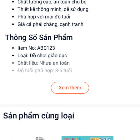
Chất lượng cao, an toàn cho bé
Thiết kế thông minh, dễ sử dụng
Phù hợp với mọi độ tuổi
Giá cả phải chăng, cạnh tranh
Thông Số Sản Phẩm
Item No: ABC123
Loại: Đồ chơi giáo dục
Chất liệu: Nhựa an toàn
Độ tuổi phù hợp: 3-6 tuổi
Hướng Dẫn Sử Dụng
Xem thêm
Đọc kỹ hướng dẫn trước khi sử dụng
Cho bé chơi dưới sự giám sát của phụ huynh
Tránh để bé nuốt phải các bộ phận nhỏ
Sản phẩm cùng loại
Lợi Ích Phát Triển
Phát triển tư duy và trí tưởng tượng