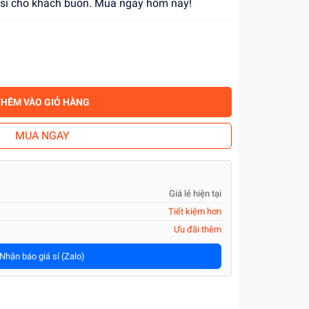
á sỉ cho khách buôn. Mua ngay hôm nay!
THÊM VÀO GIỎ HÀNG
MUA NGAY
Giá lẻ hiện tại
Tiết kiệm hơn
Ưu đãi thêm
Nhận báo giá sỉ (Zalo)