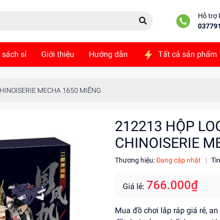
Hỗ trợ
03779
 sách sỉ
Giới thiệu
Hướng dẫn
Tất cả sản phẩm
ức
Liên hệ
CHINOISERIE MECHA 1650 MIẾNG
212213 HỘP LO
CHINOISERIE M
Thương hiệu:
Đang cập nhật
|
Tì
766.000₫
Giá lẻ:
Mua đồ chơi lắp ráp giá rẻ, a