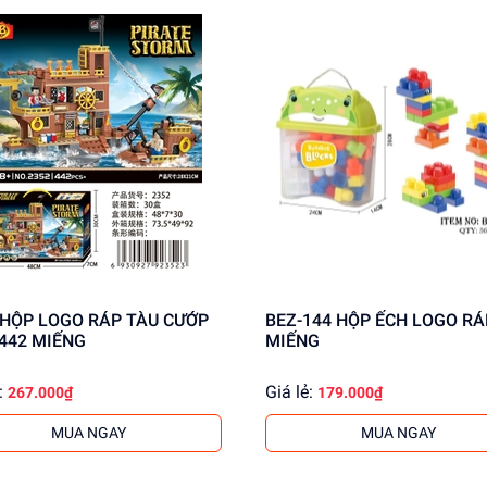
BEZ-144 HỘP ẾCH LOGO RÁP 35
 442 MIẾNG
MIẾNG
:
Giá lẻ:
267.000₫
179.000₫
MUA NGAY
MUA NGAY