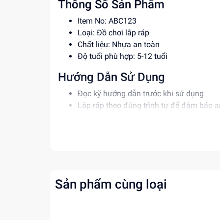
Thông Số Sản Phẩm
Item No: ABC123
Loại: Đồ chơi lắp ráp
Chất liệu: Nhựa an toàn
Độ tuổi phù hợp: 5-12 tuổi
Hướng Dẫn Sử Dụng
Đọc kỹ hướng dẫn trước khi sử dụng
Lắp ráp theo đúng trình tự để đảm bảo a
Giám sát trẻ khi chơi để tránh tai nạn
Lợi Ích Phát Triển
Phát triển tư duy, sáng tạo cho trẻ
Rèn luyện kỹ năng giải quyết vấn đề
Tăng cường khả năng phối hợp tay mắt
Sản phẩm cùng loại
Mua ngay tại
dochoitinphat.com
, chúng tôi c