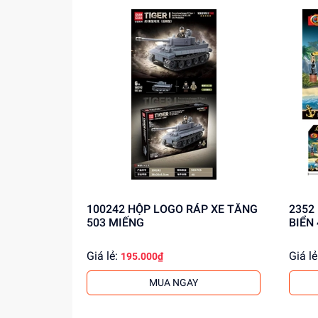
100242 HỘP LOGO RÁP XE TĂNG
2352 HỘP LOGO RÁP TÀU CƯỚP
503 MIẾNG
BIỂN
Giá lẻ:
Giá lẻ
195.000₫
MUA NGAY