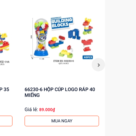
66230-6 HỘP CÚP LOGO RÁP 40
2026-4B HỘP VALI LẮP RÁP ỐC
MIẾNG
VÍT KHỦNG
Giá lẻ:
Giá lẻ:
89.000₫
131.
MUA NGAY