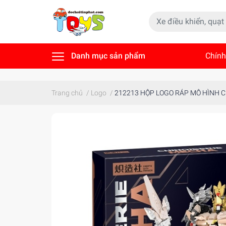
Danh mục sản phẩm
Chính
Tin t
Trang chủ
/
Logo
/
212213 HỘP LOGO RÁP MÔ HÌNH 