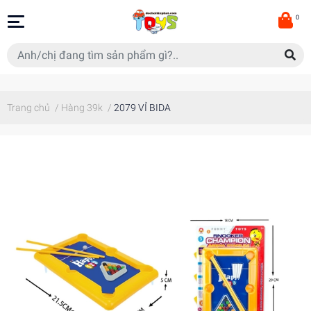
0
Trang chủ
/
Hàng 39k
/
2079 VỈ BIDA