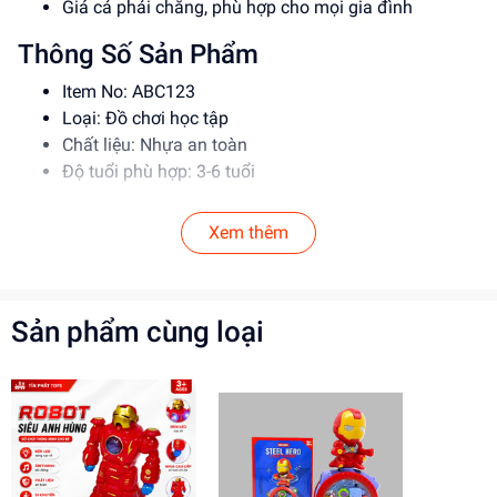
Giá cả phải chăng, phù hợp cho mọi gia đình
Thông Số Sản Phẩm
Item No: ABC123
Loại: Đồ chơi học tập
Chất liệu: Nhựa an toàn
Độ tuổi phù hợp: 3-6 tuổi
Hướng Dẫn Sử Dụng
Xem thêm
Hướng dẫn bé sử dụng đồ chơi đúng cách
Đảm bảo vệ sinh sạch sẽ trước và sau khi sử dụng
Để đồ chơi ở nơi khô thoáng, tránh ánh nắng trực tiếp
Sản phẩm cùng loại
Lợi Ích Phát Triển
Phát triển tư duy sáng tạo và trí tưởng tượng
Rèn luyện kỹ năng học tập và khám phá
Tăng cường tình cảm và sự gắn kết gia đình
Mua ngay tại
dochoitinphat.com
, chúng tôi cung cấp giá sỉ