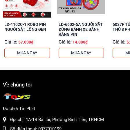
cho khách buôn. Liên hệ ngay để biết thêm thông tin!
LD-1102C-1 ROBO PIN
LD-6602-5A NGƯỜI SẮT
6037F T
NGƯỜI SẮT LỒNG ĐÈN
ĐỨNG BÁNH XE BÁNH
THÚ 8 P
RĂNG PIN
Giá lẻ:
Giá lẻ:
Giá lẻ:
57.000₫
14.000₫
5
MUA NGAY
MUA NGAY
M
Về chúng tôi
Đồ chơi Tín Phát
Địa chỉ:
1A-1B Bà Lài, Phường Bình Tiên, TP.HCM
Số điện thoại:
0377910199