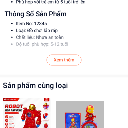
Phù hợp với trẻ em từ 5 tuổi trở lên
Thông Số Sản Phẩm
Item No: 12345
Loại: Đồ chơi lắp ráp
Chất liệu: Nhựa an toàn
Độ tuổi phù hợp: 5-12 tuổi
Hướng Dẫn Sử Dụng
Xem thêm
Đọc kỹ hướng dẫn trước khi sử dụng
Lắp ráp theo đúng trình tự
Để xa tầm tay trẻ em khi không sử dụng
Sản phẩm cùng loại
Lợi Ích Phát Triển
Giúp bé phát triển tư duy, sáng tạo
Rèn luyện kỹ năng giải quyết vấn đề
Tăng cường khả năng tập trung
Mua ngay tại
dochoitinphat.com
, chúng tôi cung cấp giá sỉ