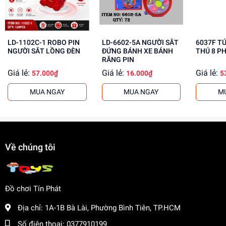
cho khách buôn. Liên hệ ngay để biết thêm thông tin!
LD-1102C-1 ROBO PIN
LD-6602-5A NGƯỜI SẮT
6037F T
NGƯỜI SẮT LỒNG ĐÈN
ĐỨNG BÁNH XE BÁNH
THÚ 8 P
RĂNG PIN
Giá lẻ:
Giá lẻ:
Giá lẻ:
57.000₫
16.000₫
5
MUA NGAY
MUA NGAY
M
Về chúng tôi
Đồ chơi Tín Phát
Địa chỉ:
1A-1B Bà Lài, Phường Bình Tiên, TP.HCM
Số điện thoại:
0377910199