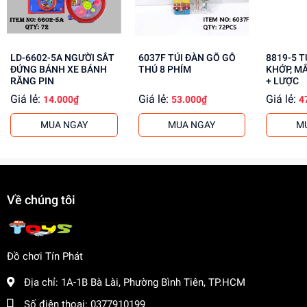
Phát triển khả năng nghệ thuật và sáng tạo.
Rèn luyện sự kiên nhẫn và tỉ mỉ.
Tăng cường khả năng phối màu và tư duy.
LD-6602-5A NGƯỜI SẮT
6037F TÚI ĐÀN GÕ GỖ
8819-5 TÚI BABY 1C
ĐỨNG BÁNH XE BÁNH
THÚ 8 PHÍM
KHỚP, M
Mua ngay tại
dochoitinphat.com
, chúng tôi cung cấp giá sỉ
RĂNG PIN
+ LƯỢC
cho khách buôn. Liên hệ ngay để được tư vấn!
Giá lẻ:
Giá lẻ:
Giá lẻ:
14.000₫
53.000₫
4
MUA NGAY
MUA NGAY
M
Về chúng tôi
Đồ chơi Tín Phát
Địa chỉ:
1A-1B Bà Lài, Phường Bình Tiên, TP.HCM
Số điện thoại:
0377910199