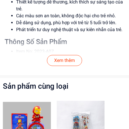
Thiết kế tượng dễ thương, kích thích sự sáng tạo của
trẻ.
Các màu sơn an toàn, không độc hại cho trẻ nhỏ.
Dễ dàng sử dụng, phù hợp với trẻ từ 5 tuổi trở lên.
Phát triển tư duy nghệ thuật và sự kiên nhẫn của trẻ.
Thông Số Sản Phẩm
Item No: 2023-A07
Loại: Đồ chơi tô tượng
Xem thêm
Chất liệu: Nhựa an toàn
Độ tuổi phù hợp: Từ 5 tuổi trở lên
Hướng Dẫn Sử Dụng
Sản phẩm cùng loại
Bước 1: Lấy tượng và màu sơn ra khỏi bao bì.
Bước 2: Chọn màu sơn và tô lên tượng.
Lưu ý: Sử dụng ở nơi thông thoáng, tránh hít phải
mùi sơn.
Lợi Ích Phát Triển