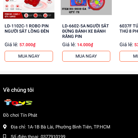
Rèn luyện khả năng quan sát và tư duy logic
Giúp trẻ em học tập và giải trí hiệu quả
Mua ngay Túi Bảng Xóa 2008A tại
dochoitinphat.com
,
LD-1102C-1 ROBO PIN
LD-6602-5A NGƯỜI SẮT
6037F T
chúng tôi cung cấp giá sỉ hấp dẫn cho khách buôn!
NGƯỜI SẮT LỒNG ĐÈN
ĐỨNG BÁNH XE BÁNH
THÚ 8 P
RĂNG PIN
Giá lẻ:
Giá lẻ:
Giá lẻ:
57.000₫
14.000₫
5
MUA NGAY
MUA NGAY
M
Về chúng tôi
Đồ chơi Tín Phát
Địa chỉ:
1A-1B Bà Lài, Phường Bình Tiên, TP.HCM
Số điện thoại:
0377910199