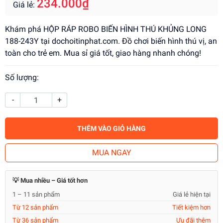
234.000₫
Giá lẻ:
Khám phá HỘP RÁP ROBO BIẾN HÌNH THÚ KHỦNG LONG
188-243Y tại dochoitinphat.com. Đồ chơi biến hình thú vị, an
toàn cho trẻ em. Mua sỉ giá tốt, giao hàng nhanh chóng!
Số lượng:
-
+
THÊM VÀO GIỎ HÀNG
MUA NGAY
💡 Mua nhiều – Giá tốt hơn
1 – 11 sản phẩm
Giá lẻ hiện tại
Từ 12 sản phẩm
Tiết kiệm hơn
Từ 36 sản phẩm
Ưu đãi thêm