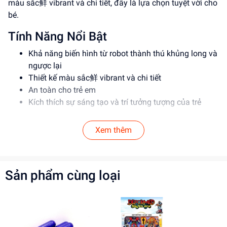
màu sắc鲜 vibrant và chi tiết, đây là lựa chọn tuyệt vời cho
bé.
Tính Năng Nổi Bật
Khả năng biến hình từ robot thành thú khủng long và
ngược lại
Thiết kế màu sắc鲜 vibrant và chi tiết
An toàn cho trẻ em
Kích thích sự sáng tạo và trí tưởng tượng của trẻ
Thông Số Sản Phẩm
Xem thêm
Item No: 188-243Y
Loại: Đồ chơi biến hình
Chất liệu: Nhựa
Sản phẩm cùng loại
Độ tuổi: 3+
Hướng Dẫn Sử Dụng
Hướng dẫn trẻ cách biến hình robot thành thú khủng