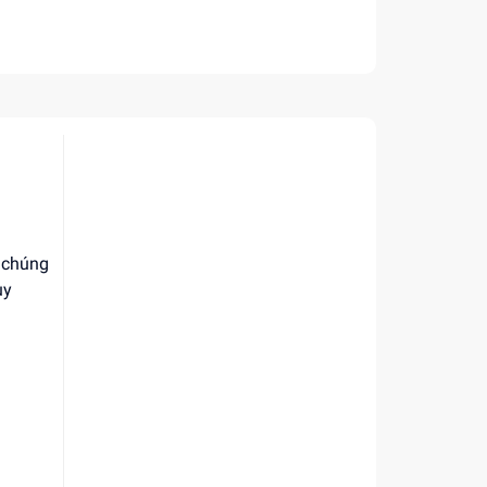
, chúng
uy