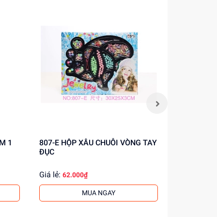
807-E HỘP XÂU CHUỖI VÒNG TAY
657EB-67A HỘP PHẤN TRAN
ĐỤC
ĐIỂM 1 T
Giá lẻ:
Giá lẻ:
62.000₫
59.0
MUA NGAY