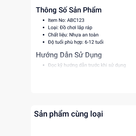
Thông Số Sản Phẩm
Item No: ABC123
Loại: Đồ chơi lắp ráp
Chất liệu: Nhựa an toàn
Độ tuổi phù hợp: 6-12 tuổi
Hướng Dẫn Sử Dụng
Đọc kỹ hướng dẫn trước khi sử dụng
Lắp ráp các bộ phận theo đúng trình tự
Để xa tầm với của trẻ em dưới 3 tuổi
Lợi Ích Phát Triển
Phát triển tư duy sáng tạo và trí thông m
Rèn luyện kỹ năng giải quyết vấn đề
Sản phẩm cùng loại
Tăng cường khả năng phối hợp tay mắt
Mua ngay tại
dochoitinphat.com
, chúng tôi c