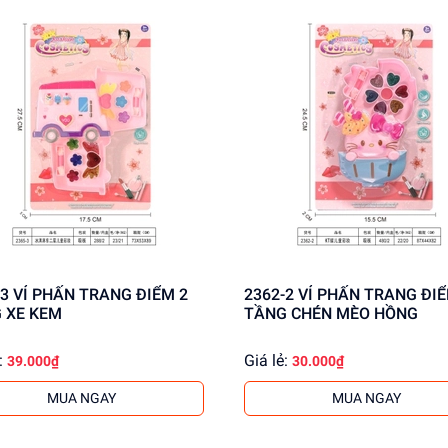
 ĐIỂM 2
2362-2 VỈ PHẤN TRANG ĐIỂM 1
 XE KEM
TẦNG CHÉN MÈO HỒNG
:
Giá lẻ:
39.000₫
30.000₫
MUA NGAY
MUA NGAY