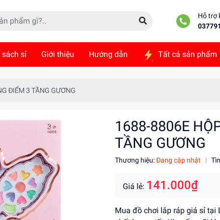
Hỗ trợ
03779
 sách sỉ
Giới thiệu
Hướng dẫn
Tất cả sản phẩm
ức
Liên hệ
NG ĐIỂM 3 TẦNG GƯƠNG
1688-8806E HỘ
TẦNG GƯƠNG
Thương hiệu:
Đang cập nhật
|
Tì
141.000₫
Giá lẻ:
Mua đồ chơi lắp ráp giá sỉ tại