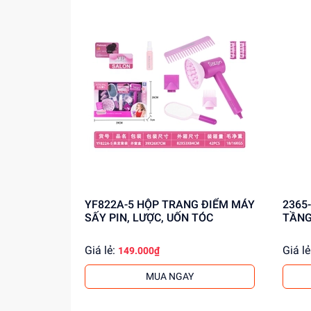
YF822A-5 HỘP TRANG ĐIỂM MÁY
2365-3 VỈ PHẤN TRANG
SẤY PIN, LƯỢC, UỐN TÓC
TẦNG
Giá lẻ:
Giá lẻ
149.000₫
MUA NGAY