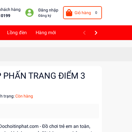
 khách hàng
Đăng nhập
Giỏ hàng
0
10199
Đăng ký
Lồng đèn
Hàng mới
P PHẤN TRANG ĐIỂM 3
nh trạng:
Còn hàng
 Dochoitinphat.com - Đồ chơi trẻ em an toàn,