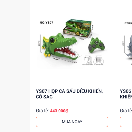
YS07 HỘP CÁ SẤU ĐIỀU KHIỂN,
YS06 HỘP CÁ MẬP XÁM ĐIỀ
CÓ SẠC
KHIỂ
Giá lẻ:
Giá lẻ
443.000₫
MUA NGAY