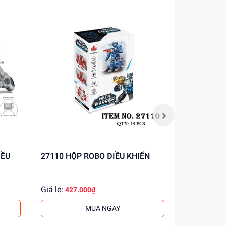
27110 HỘP ROBO ĐIỀU KHIỂN
Y66 HỘP MÁY BAY CHIẾN ĐẤU
ĐIỀU KHIỂ
Giá lẻ:
Giá lẻ:
427.000₫
450.
MUA NGAY