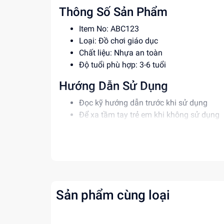
Thông Số Sản Phẩm
Item No: ABC123
Loại: Đồ chơi giáo dục
Chất liệu: Nhựa an toàn
Độ tuổi phù hợp: 3-6 tuổi
Hướng Dẫn Sử Dụng
Đọc kỹ hướng dẫn trước khi sử dụng
Để xa tầm tay trẻ em khi không sử dụng
Rửa sạch bằng nước trước khi cho bé ch
Lợi Ích Phát Triển
Phát triển tư duy sáng tạo
Rèn luyện kỹ năng giải quyết vấn đề
Tăng cường khả năng phối hợp tay mắt
Sản phẩm cùng loại
Mua ngay tại
dochoitinphat.com
, chúng tôi c