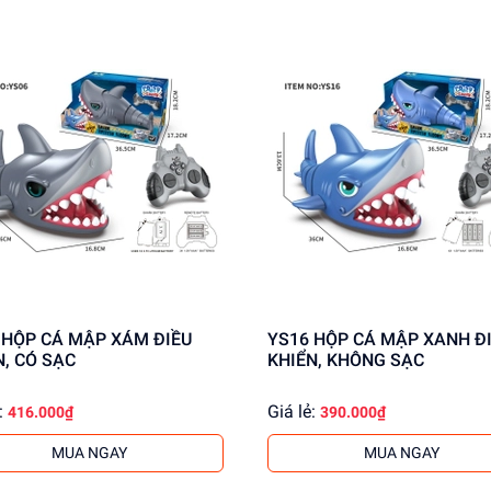
U
YS16 HỘP CÁ MẬP XANH ĐIỀU
N, CÓ SẠC
KHIỂN, KHÔNG SẠC
:
Giá lẻ:
416.000₫
390.000₫
MUA NGAY
MUA NGAY