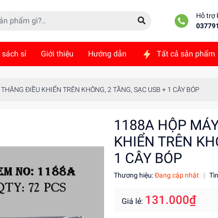
Hỗ trợ
03779
 sách sỉ
Giới thiệu
Hướng dẫn
Tất cả sản phẩm
ức
Liên hệ
THĂNG ĐIỀU KHIỂN TRÊN KHÔNG, 2 TẦNG, SẠC USB + 1 CÂY BÓP
1188A HỘP MÁY
KHIỂN TRÊN KHÔ
1 CÂY BÓP
Thương hiệu:
Đang cập nhật
|
Tì
131.000₫
Giá lẻ: