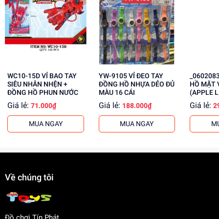
Lợi Ích Phát Triển
Phát triển tư duy và sáng tạo của trẻ.
Giúp trẻ em hiểu biết về các nhân vật trong series
Ben 10.
Tăng cường khả năng phối hợp và sử dụng trí tưởng
tượng.
WC10-15D VỈ BAO TAY
YW-9105 VỈ ĐEO TAY
_060208
SIÊU NHÂN NHỆN +
ĐỒNG HỒ NHỰA DẺO ĐỦ
HỒ MẶT 
Mua ngay tại
dochoitinphat.com
, chúng tôi cung cấp giá sỉ
ĐỒNG HỒ PHUN NƯỚC
MÀU 16 CÁI
(APPLE 
cho khách buôn. Liên hệ ngay để có giá tốt nhất!
Giá lẻ:
Giá lẻ:
Giá lẻ:
71.000₫
188.000₫
2
MUA NGAY
MUA NGAY
M
Về chúng tôi
Đồ chơi Tín Phát