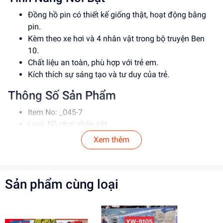
Đồng hồ pin có thiết kế giống thật, hoạt động bằng
pin.
Kèm theo xe hơi và 4 nhân vật trong bộ truyện Ben
10.
Chất liệu an toàn, phù hợp với trẻ em.
Kích thích sự sáng tạo và tư duy của trẻ.
Thông Số Sản Phẩm
Item No: _045-7
Loại: Đồ chơi nhân vật
Chất liệu: Nhựa
Xem thêm
Độ tuổi phù hợp: Từ 4 tuổi trở lên
Hướng Dẫn Sử Dụng
Sản phẩm cùng loại
Đặt pin vào đồng hồ và lắp ráp các bộ phận.
Cho trẻ em chơi dưới sự giám sát của người lớn.
Tránh để trẻ em nuốt các bộ phận nhỏ.