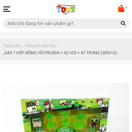
0
Trang chủ
/
Đồng hồ đeo tay
/
_045-7 HỘP ĐỒNG HỒ PIN BEN + XE HƠI + 4T TRONG ( BEN10)