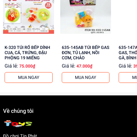
Lợi Ích Phát Triển
Phát triển tư duy, sáng tạo
Rèn luyện kỹ năng giải quyết vấn đề
Tăng cường khả năng phối hợp tay mắt
Mua ngay đồ chơi lắp ráp tại
dochoitinphat.com
, chúng tôi
K-320 TÚI RỔ BẾP DÍNH
635-145AB TÚI BẾP GAS
635-147AB TÚI
cung cấp giá sỉ cho khách buôn. Liên hệ ngay để nhận ưu
CUA, CÁ, TRỨNG, ĐẬU
ĐƠN, TỦ LẠNH, NỒI
GAS, THỚ
đãi!
PHỘNG 19 MIẾNG
CƠM, CHẢO
GÀ, BÌNH
Giá lẻ:
Giá lẻ:
Giá lẻ:
75.000₫
47.000₫
3
MUA NGAY
MUA NGAY
M
Về chúng tôi
Đồ chơi Tín Phát