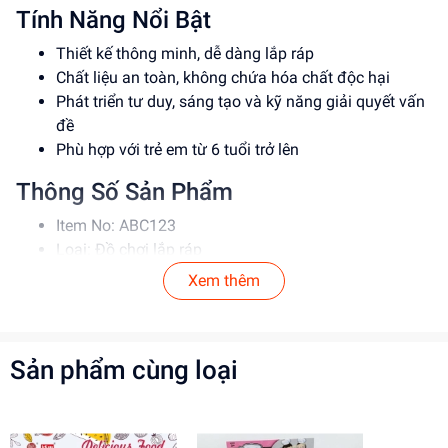
Tính Năng Nổi Bật
Thiết kế thông minh, dễ dàng lắp ráp
Chất liệu an toàn, không chứa hóa chất độc hại
Phát triển tư duy, sáng tạo và kỹ năng giải quyết vấn
đề
Phù hợp với trẻ em từ 6 tuổi trở lên
Thông Số Sản Phẩm
Item No: ABC123
Loại: Đồ chơi lắp ráp
Chất liệu: Nhựa
Xem thêm
Độ tuổi phù hợp: 6-12 tuổi
Hướng Dẫn Sử Dụng
Sản phẩm cùng loại
Đọc kỹ hướng dẫn trước khi sử dụng
Lắp ráp theo đúng trình tự
Để xa tầm tay trẻ em khi không sử dụng