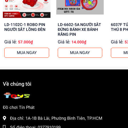
Rèn luyện kỹ năng phối hợp tay mắt
Tăng cường sự tự tin và sáng tạo
Mua ngay tại
Dochoitinphat.com
, chúng tôi cung cấp giá
LD-1102C-1 ROBO PIN
LD-6602-5A NGƯỜI SẮT
6037F T
NGƯỜI SẮT LỒNG ĐÈN
ĐỨNG BÁNH XE BÁNH
THÚ 8 P
sỉ cạnh tranh cho khách buôn. Liên hệ ngay để biết thêm
RĂNG PIN
thông tin!
Giá lẻ:
Giá lẻ:
Giá lẻ:
57.000₫
14.000₫
5
MUA NGAY
MUA NGAY
M
Về chúng tôi
Đồ chơi Tín Phát
Địa chỉ:
1A-1B Bà Lài, Phường Bình Tiên, TP.HCM
Số điện thoại:
0377910199