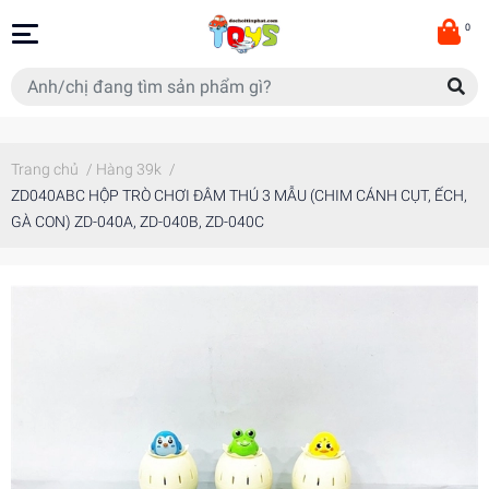
0
Trang chủ
/
Hàng 39k
/
ZD040ABC HỘP TRÒ CHƠI ĐÂM THÚ 3 MẪU (CHIM CÁNH CỤT, ẾCH,
GÀ CON) ZD-040A, ZD-040B, ZD-040C