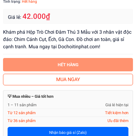
Tình trạng:
Hết hàng
42.000₫
Giá lẻ:
Khám phá Hộp Trò Chơi Đâm Thú 3 Mẫu với 3 nhân vật độc
đáo: Chim Cánh Cụt, Ếch, Gà Con. Đồ chơi an toàn, giá sỉ
cạnh tranh. Mua ngay tại Dochoitinphat.com!
HẾT HÀNG
MUA NGAY
💡 Mua nhiều – Giá tốt hơn
1 – 11 sản phẩm
Giá lẻ hiện tại
Từ 12 sản phẩm
Tiết kiệm hơn
Từ 36 sản phẩm
Ưu đãi thêm
Nhận báo giá sỉ (Zalo)