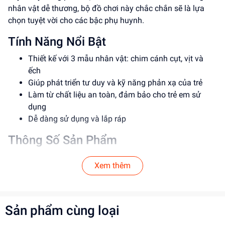
nhân vật dễ thương, bộ đồ chơi này chắc chắn sẽ là lựa
chọn tuyệt vời cho các bậc phụ huynh.
Tính Năng Nổi Bật
Thiết kế với 3 mẫu nhân vật: chim cánh cụt, vịt và
ếch
Giúp phát triển tư duy và kỹ năng phản xạ của trẻ
Làm từ chất liệu an toàn, đảm bảo cho trẻ em sử
dụng
Dễ dàng sử dụng và lắp ráp
Thông Số Sản Phẩm
Item No: ZD-097ABC
Xem thêm
Loại: Đồ chơi trẻ em
Chất liệu: Nhựa an toàn
Độ tuổi phù hợp: Từ 3 tuổi trở lên
Sản phẩm cùng loại
Hướng Dẫn Sử Dụng