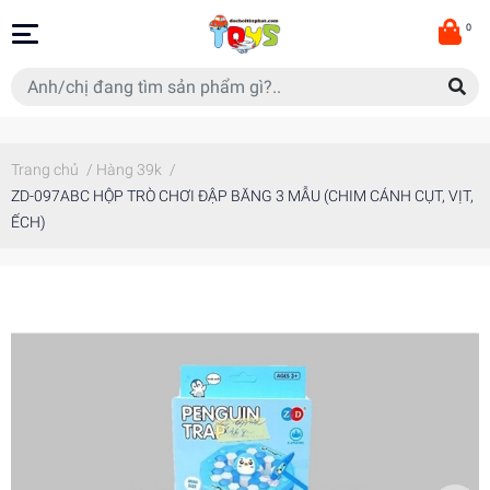
0
Trang chủ
/
Hàng 39k
/
ZD-097ABC HỘP TRÒ CHƠI ĐẬP BĂNG 3 MẪU (CHIM CÁNH CỤT, VỊT,
ẾCH)