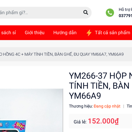
Hỗ trợ
03779
 sách sỉ
Giới thiệu
Hướng dẫn
Tất cả sản phẩm
ức
Liên hệ
 HỒNG 4C + MÁY TÍNH TIỀN, BÀN GHẾ, ĐU QUAY YM66A7, YM66A9
YM266-37 HỘP 
TÍNH TIỀN, BÀN
YM66A9
Thương hiệu:
Đang cập nhật
|
Tì
152.000₫
Giá lẻ: