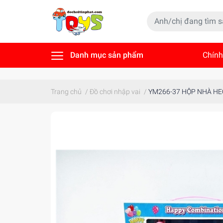
Danh mục sản phẩm
Chính
Tin t
Trang chủ
/
Đồ chơi nhập vai
/
YM266-37 HỘP NHÀ HEO