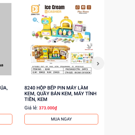
8240 HỘP BẾP PIN MÁY LÀM
8237 HỘP BẾP PIN MÁY LÀM
KEM, QUẦY BÁN KEM, MÁY TÍNH
KEM, MÁY 
TIỀN, KEM
Giá lẻ:
Giá lẻ:
373.000₫
283.
MUA NGAY