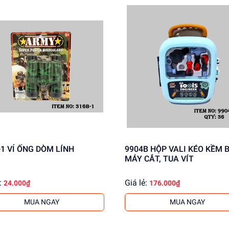
316B-1 VỈ ỐNG DÒM LÍNH
9904B HỘP VALI KÉO KỀM BÚA,
MÁY CẮT, TUA VÍT
:
Giá lẻ:
24.000₫
176.000₫
MUA NGAY
MUA NGAY