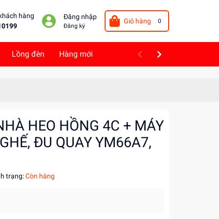
 khách hàng
Đăng nhập
Giỏ hàng
0
10199
Đăng ký
Lồng đèn
Hàng mới
NHÀ HEO HỒNG 4C + MÁY
 GHẾ, ĐU QUAY YM66A7,
nh trạng:
Còn hàng