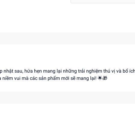
p nhật sau, hứa hẹn mang lại những trải nghiệm thú vị và bổ íc
à niềm vui mà các sản phẩm mới sẽ mang lại! 🌟🎁