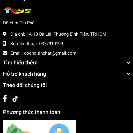
đề
Rèn luyện kỹ năng phối hợp và tư duy logic
Tăng cường sự tự tin và sáng tạo cho trẻ
Đồ chơi Tín Phát
Mua ngay tại
dochoitinphat.com
, chúng tôi cung cấp giá sỉ
cho khách buôn. Liên hệ ngay để biết thêm thông tin!
Địa chỉ:
1A-1B Bà Lài, Phường Bình Tiên, TP.HCM
Số điện thoại:
0377910199
Email:
dochoitinphat@gmail.com
Tìm hiểu thêm
Hỗ trợ khách hàng
Theo dõi chúng tôi
Phương thức thanh toán