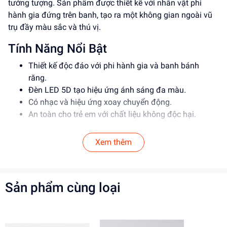
tưởng tượng. Sản phẩm được thiết kế với nhân vật phi
hành gia đứng trên banh, tạo ra một không gian ngoài vũ
trụ đầy màu sắc và thú vị.
Tính Năng Nổi Bật
Thiết kế độc đáo với phi hành gia và banh bánh
răng.
Đèn LED 5D tạo hiệu ứng ánh sáng đa màu.
Có nhạc và hiệu ứng xoay chuyển động.
An toàn cho trẻ em với chất liệu không độc hại.
Thông Số Sản Phẩm
Xem thêm
Item No: NR617-85A
Loại: Đồ chơi trẻ em
Chất liệu: Nhựa an toàn
Sản phẩm cùng loại
Độ tuổi phù hợp: 3+
Hướng Dẫn Sử Dụng