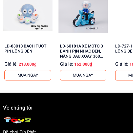
Rèn luyện kỹ năng giải quyết vấn đề
Tăng cường khả năng phối hợp tay mắt
Mua ngay tại
dochoitinphat.com
, chúng tôi cung cấp giá sỉ
cho khách buôn. Liên hệ ngay để biết thêm thông tin!
LD-88013 BẠCH TUỘT
LD-60181A XE MOTO 3
LD-727-1 ROBO PI
PIN LỒNG ĐÈN
BÁNH PIN NHẠC ĐÈN,
LỒNG ĐÈ
NÂNG ĐẦU XOAY 360
ĐỘ, PHUN KHÓI, CÓ
Giá lẻ:
Giá lẻ:
Giá lẻ:
218.000₫
162.000₫
1
NGƯỜI Police
MUA NGAY
MUA NGAY
M
Về chúng tôi
Đồ chơi Tín Phát