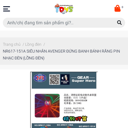
0
Trang chủ
/
Lồng đèn
/
NR617-151A SIÊU NHÂN AVENGER ĐỨNG BANH BÁNH RĂNG PIN
NHẠC ĐÈN (LỒNG ĐÈN)