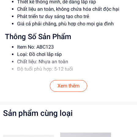
Thiết kế thông minh, dễ dàng lắp ráp
Chất liệu an toàn, không chứa hóa chất độc hại
Phát triển tư duy sáng tạo cho trẻ
Giá cả phải chăng, phù hợp cho mọi gia đình
Thông Số Sản Phẩm
Item No: ABC123
Loại: Đồ chơi lắp ráp
Chất liệu: Nhựa an toàn
Độ tuổi phù hợp: 5-12 tuổi
Hướng Dẫn Sử Dụng
Xem thêm
Đọc kỹ hướng dẫn trước khi sử dụng
Lắp ráp theo đúng trình tự để đảm bảo an toàn
Để xa tầm tay trẻ em khi không sử dụng
Sản phẩm cùng loại
Lợi Ích Phát Triển
Phát triển tư duy sáng tạo