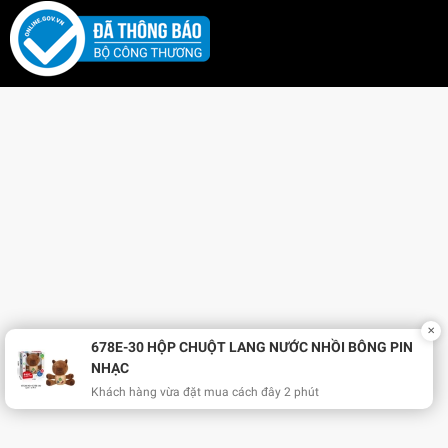
✕
678E-30 HỘP CHUỘT LANG NƯỚC NHỒI BÔNG PIN
NHẠC
Khách hàng vừa đặt mua cách đây 2 phút