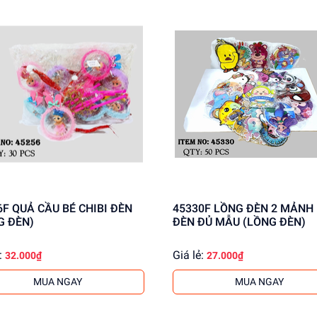
6F QUẢ CẦU BÉ CHIBI ĐÈN
45330F LỒNG ĐÈN 2 MẢNH
G ĐÈN)
ĐÈN ĐỦ MẪU (LỒNG ĐÈN)
:
Giá lẻ:
32.000₫
27.000₫
MUA NGAY
MUA NGAY