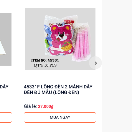
 DÂY
45331F LỒNG ĐÈN 2 MẢNH DÂY
45335F QU
ĐÈN ĐỦ MẪU (LỒNG ĐÈN)
(LỒNG ĐÈN
Giá lẻ:
Giá lẻ:
27.000₫
33.0
MUA NGAY