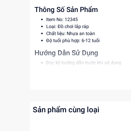
Thông Số Sản Phẩm
Item No: 12345
Loại: Đồ chơi lắp ráp
Chất liệu: Nhựa an toàn
Độ tuổi phù hợp: 6-12 tuổi
Hướng Dẫn Sử Dụng
Đọc kỹ hướng dẫn trước khi sử dụng
Lắp ráp theo đúng trình tự để đảm bảo a
Giám sát trẻ em khi sử dụng đồ chơi
Lợi Ích Phát Triển
Phát triển tư duy sáng tạo
Tăng cường khả năng giải quyết vấn đề
Sản phẩm cùng loại
Rèn luyện kỹ năng phối hợp tay mắt
Mua ngay đồ chơi lắp ráp tại
Dochoitinphat.c