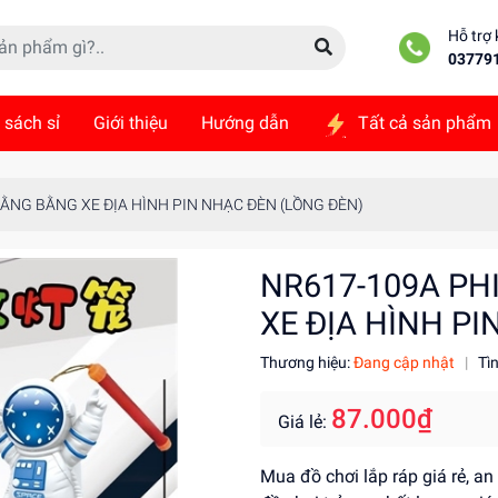
Hỗ trợ
03779
 sách sỉ
Giới thiệu
Hướng dẫn
Tất cả sản phẩm
ức
Liên hệ
ẰNG BẰNG XE ĐỊA HÌNH PIN NHẠC ĐÈN (LỒNG ĐÈN)
NR617-109A PH
XE ĐỊA HÌNH P
Thương hiệu:
Đang cập nhật
|
Tì
87.000₫
Giá lẻ:
Mua đồ chơi lắp ráp giá rẻ, a