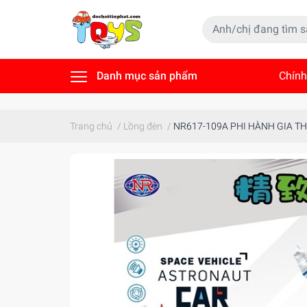
Danh mục sản phẩm
Chính
Tin t
Trang chủ
/
Lồng đèn
/
NR617-109A PHI HÀNH GIA TH