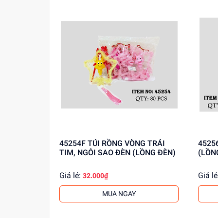
thêm thông tin!
45254F TÚI RỒNG VÒNG TRÁI
4525
TIM, NGÔI SAO ĐÈN (LỒNG ĐÈN)
(LỒN
Giá lẻ:
Giá lẻ
32.000₫
MUA NGAY