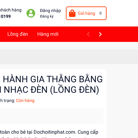
 khách hàng
Đăng nhập
Giỏ hàng
0
10199
Đăng ký
Lồng đèn
Hàng mới
I HÀNH GIA THẰNG BẰNG
IN NHẠC ĐÈN (LỒNG ĐÈN)
nh trạng:
Còn hàng
n toàn cho bé tại Dochoitinphat.com. Cung cấp