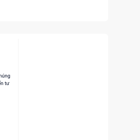
chúng
ển tư