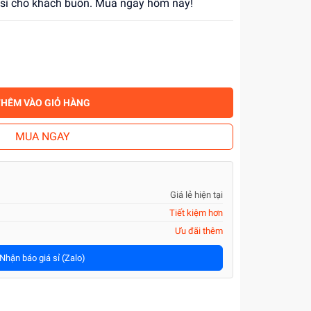
á sỉ cho khách buôn. Mua ngay hôm nay!
THÊM VÀO GIỎ HÀNG
MUA NGAY
Giá lẻ hiện tại
Tiết kiệm hơn
Ưu đãi thêm
Nhận báo giá sỉ (Zalo)