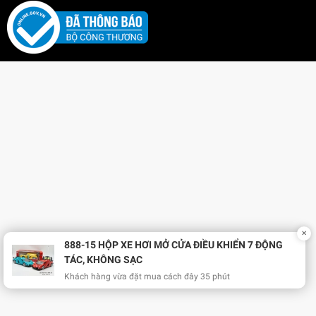
✕
888-15 HỘP XE HƠI MỞ CỬA ĐIỀU KHIỂN 7 ĐỘNG
TÁC, KHÔNG SẠC
Khách hàng vừa đặt mua cách đây 35 phút