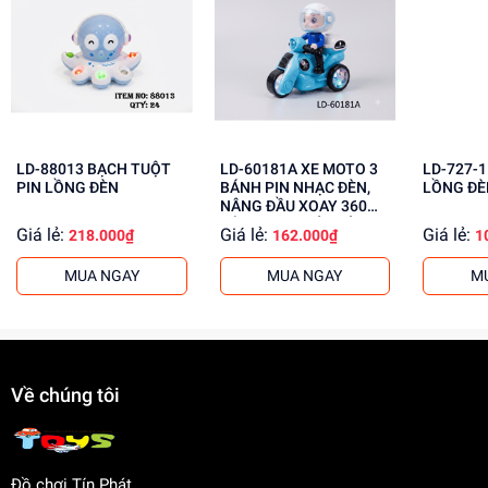
Lợi Ích Phát Triển
Kích thích tư duy và trí tò mò
Phát triển trí tưởng tượng và sáng tạo
Giúp bé hiểu về âm nhạc và ánh sáng
Mua ngay tại
dochoitinphat.com
, chúng tôi cung cấp giá sỉ
cho khách buôn. Liên hệ ngay để có thông tin chi tiết!
LD-88013 BẠCH TUỘT
LD-60181A XE MOTO 3
LD-727-1 ROBO PI
PIN LỒNG ĐÈN
BÁNH PIN NHẠC ĐÈN,
LỒNG ĐÈ
NÂNG ĐẦU XOAY 360
ĐỘ, PHUN KHÓI, CÓ
Giá lẻ:
Giá lẻ:
Giá lẻ:
218.000₫
162.000₫
1
NGƯỜI Police
MUA NGAY
MUA NGAY
M
Về chúng tôi
Đồ chơi Tín Phát