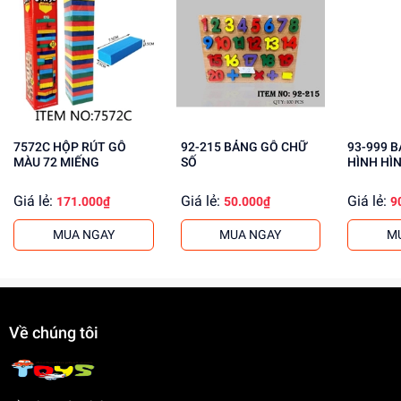
Rèn luyện kỹ năng giải quyết vấn đề
Tăng cường khả năng tập trung
Mua ngay tại
dochoitinphat.com
, chúng tôi cung cấp giá sỉ
cho khách buôn. Liên hệ ngay để biết thêm thông tin!
7572C HỘP RÚT GỖ
92-215 BẢNG GỖ CHỮ
93-999 BẢNG GỖ XẾP
MÀU 72 MIẾNG
SỐ
HÌNH HÌ
Giá lẻ:
Giá lẻ:
Giá lẻ:
171.000₫
50.000₫
9
MUA NGAY
MUA NGAY
M
Về chúng tôi