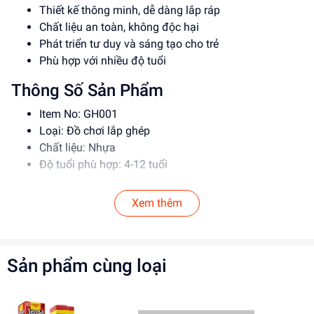
Thiết kế thông minh, dễ dàng lắp ráp
Chất liệu an toàn, không độc hại
Phát triển tư duy và sáng tạo cho trẻ
Phù hợp với nhiều độ tuổi
Thông Số Sản Phẩm
Item No: GH001
Loại: Đồ chơi lắp ghép
Chất liệu: Nhựa
Độ tuổi phù hợp: 4-12 tuổi
Hướng Dẫn Sử Dụng
Xem thêm
Đọc kỹ hướng dẫn trước khi sử dụng
Lắp ráp theo đúng trình tự để đảm bảo an toàn
Không cho trẻ em dưới 4 tuổi sử dụng
Sản phẩm cùng loại
Lợi Ích Phát Triển
Phát triển tư duy và sáng tạo