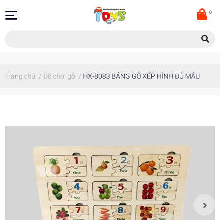
0
Trang chủ
/
Đồ chơi gỗ
/
HX-8083 BẢNG GỖ XẾP HÌNH ĐỦ MẪU