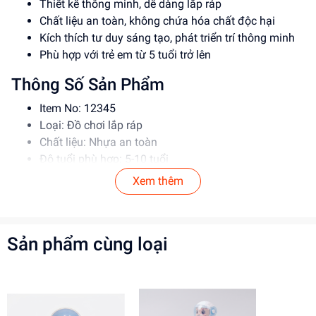
Thiết kế thông minh, dễ dàng lắp ráp
Chất liệu an toàn, không chứa hóa chất độc hại
Kích thích tư duy sáng tạo, phát triển trí thông minh
Phù hợp với trẻ em từ 5 tuổi trở lên
Thông Số Sản Phẩm
Item No: 12345
Loại: Đồ chơi lắp ráp
Chất liệu: Nhựa an toàn
Độ tuổi phù hợp: 5-10 tuổi
Xem thêm
Hướng Dẫn Sử Dụng
Đọc kỹ hướng dẫn trước khi sử dụng
Lắp ráp theo đúng trình tự để đảm bảo an toàn
Sản phẩm cùng loại
Giám sát trẻ em khi sử dụng đồ chơi
Lợi Ích Phát Triển
Kích thích tư duy sáng tạo