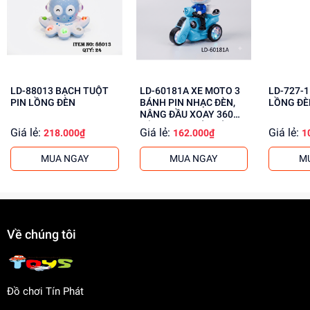
Phát triển trí thông minh
Rèn luyện kỹ năng giải quyết vấn đề
Mua ngay đồ chơi lắp ráp tại
dochoitinphat.com
, chúng tôi
cung cấp giá sỉ cho khách buôn. Liên hệ ngay để biết
thêm thông tin!
LD-88013 BẠCH TUỘT
LD-60181A XE MOTO 3
LD-727-1 ROBO PI
PIN LỒNG ĐÈN
BÁNH PIN NHẠC ĐÈN,
LỒNG ĐÈ
NÂNG ĐẦU XOAY 360
ĐỘ, PHUN KHÓI, CÓ
Giá lẻ:
Giá lẻ:
Giá lẻ:
218.000₫
162.000₫
1
NGƯỜI Police
MUA NGAY
MUA NGAY
M
Về chúng tôi
Đồ chơi Tín Phát