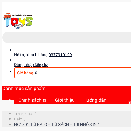
Hỗ trợ khách hàng
0377910199
Đăng nhập
Đăng ký
Giỏ hàng
0
Danh mục sản phẩm
Chính sách sỉ
Giới thiệu
Hướng dẫn
Tất
Trang chủ
/
Balo
/
HG1801 TÚI BALO + TÚI XÁCH + TÚI NHỎ 3 IN 1