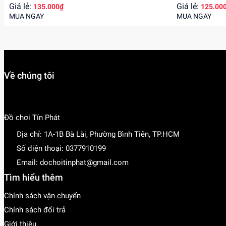
Giá lẻ:
Giá lẻ:
135.000₫
125.00
MUA NGAY
MUA NGAY
Về chúng tôi
Đồ chơi Tín Phát
Địa chỉ:
1A-1B Bà Lài, Phường Bình Tiên, TP.HCM
Số điện thoại:
0377910199
Email:
dochoitinphat@gmail.com
Tìm hiểu thêm
Chính sách vận chuyển
Chính sách đổi trả
Giới thiệu