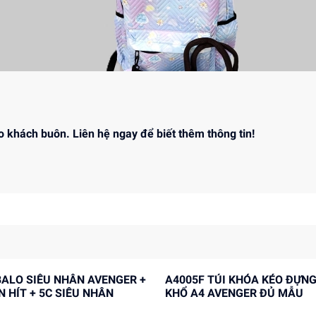
ho khách buôn. Liên hệ ngay để biết thêm thông tin!
A4005F TÚI KHÓA KÉO ĐỰNG TÀI LIỆU
 HÍT + 5C SIÊU NHÂN
KHỔ A4 AVENGER ĐỦ MẪU