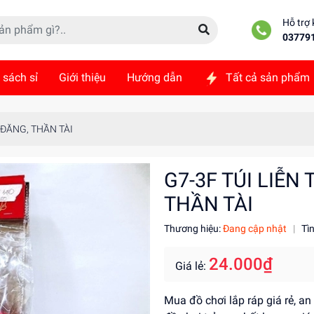
Hỗ trợ
03779
 sách sỉ
Giới thiệu
Hướng dẫn
Tất cả sản phẩm
ức
Liên hệ
 ĐĂNG, THẦN TÀI
G7-3F TÚI LIỄN
THẦN TÀI
Thương hiệu:
Đang cập nhật
|
Tì
24.000₫
Giá lẻ:
Mua đồ chơi lắp ráp giá rẻ, a