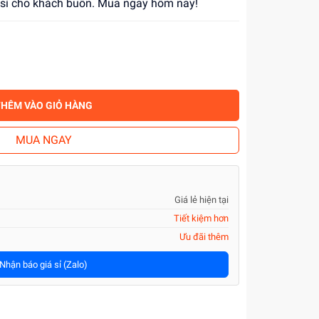
á sỉ cho khách buôn. Mua ngay hôm nay!
THÊM VÀO GIỎ HÀNG
MUA NGAY
Giá lẻ hiện tại
Tiết kiệm hơn
Ưu đãi thêm
Nhận báo giá sỉ (Zalo)