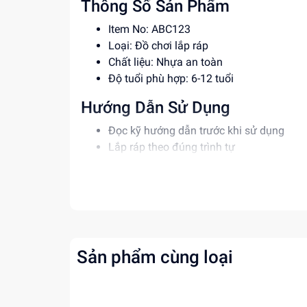
Thông Số Sản Phẩm
Item No: ABC123
Loại: Đồ chơi lắp ráp
Chất liệu: Nhựa an toàn
Độ tuổi phù hợp: 6-12 tuổi
Hướng Dẫn Sử Dụng
Đọc kỹ hướng dẫn trước khi sử dụng
Lắp ráp theo đúng trình tự
Giám sát trẻ khi sử dụng sản phẩm
Lợi Ích Phát Triển
Phát triển tư duy sáng tạo, kỹ năng giải 
Rèn luyện sự kiên nhẫn, tập trung cho trẻ
Tăng cường khả năng phối hợp tay mắt
Sản phẩm cùng loại
Mua ngay tại
dochoitinphat.com
, chúng tôi c