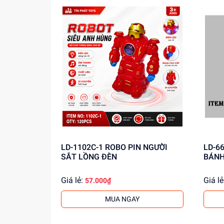
LD-1102C-1 ROBO PIN NGƯỜI
LD-6602-5A 
SẮT LỒNG ĐÈN
BÁNH
Giá lẻ:
Giá lẻ
57.000₫
MUA NGAY