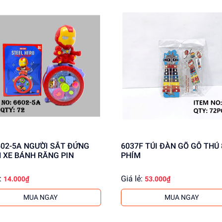
NGƯỜI SẮT ĐỨNG
6037F TÚI ĐÀN GÕ GỖ THÚ 
 XE BÁNH RĂNG PIN
PHÍM
:
Giá lẻ:
14.000₫
53.000₫
MUA NGAY
MUA NGAY