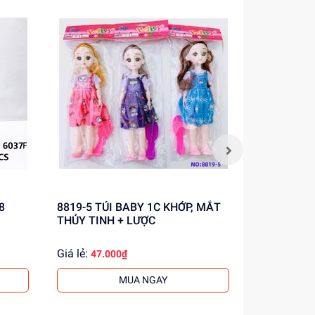
8
8819-5 TÚI BABY 1C KHỚP, MẮT
6801-1 TÚI XE CÔNG TRÌNH
THỦY TINH + LƯỢC
TRỚN TRỘ
1C
Giá lẻ:
Giá lẻ:
47.000₫
21.0
MUA NGAY