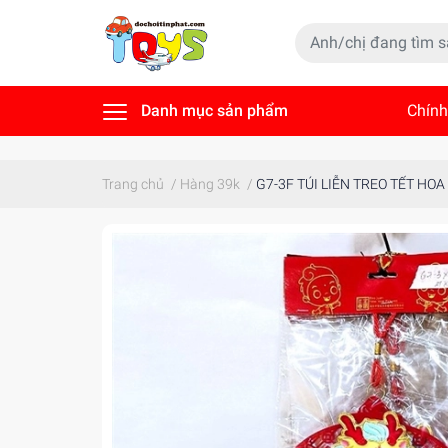
Danh mục sản phẩm
Chính
Tin t
Trang chủ
/
Hàng 39k
/
G7-3F TÚI LIỄN TREO TẾT HOA