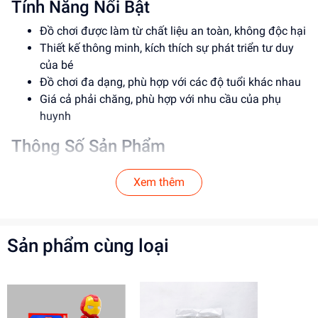
Tính Năng Nổi Bật
Đồ chơi được làm từ chất liệu an toàn, không độc hại
Thiết kế thông minh, kích thích sự phát triển tư duy
của bé
Đồ chơi đa dạng, phù hợp với các độ tuổi khác nhau
Giá cả phải chăng, phù hợp với nhu cầu của phụ
huynh
Thông Số Sản Phẩm
Item No: ABC123
Xem thêm
Loại: Đồ chơi giáo dục
Chất liệu: Nhựa an toàn
Độ tuổi phù hợp: 3-6 tuổi
Sản phẩm cùng loại
Hướng Dẫn Sử Dụng
Trước khi sử dụng, vui lòng kiểm tra đồ chơi để đảm
bảo không có hư hỏng
Hướng dẫn bé sử dụng đồ chơi một cách an toàn và