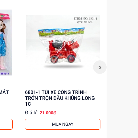
6801-1 TÚI XE CÔNG TRÌNH
6801-2 TÚI XE CÔNG TRÌNH
TRỚN TRỘN ĐẦU KHỦNG LONG
TRỚN CẨU
1C
Giá lẻ:
Giá lẻ:
21.000₫
21.0
MUA NGAY