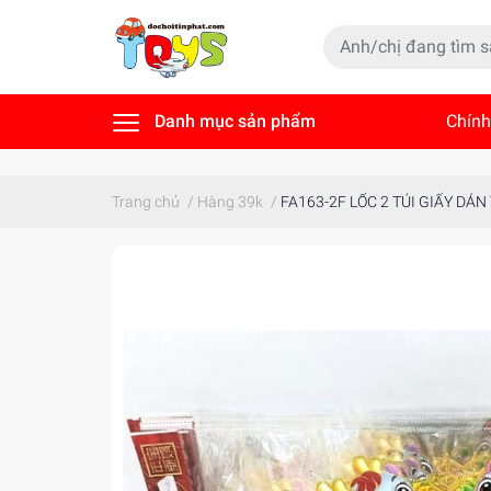
Danh mục sản phẩm
Chính
Tin t
Trang chủ
/
Hàng 39k
/
FA163-2F LỐC 2 TÚI GIẤY DÁ