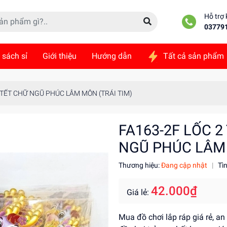
Hỗ trợ
03779
 sách sỉ
Giới thiệu
Hướng dẫn
Tất cả sản phẩm
ức
Liên hệ
N TẾT CHỮ NGŨ PHÚC LÂM MÔN (TRÁI TIM)
FA163-2F LỐC 2
NGŨ PHÚC LÂM 
Thương hiệu:
Đang cập nhật
|
Tì
42.000₫
Giá lẻ:
Mua đồ chơi lắp ráp giá rẻ, a