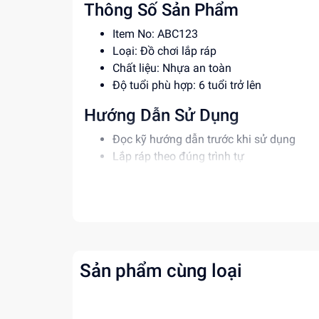
Thông Số Sản Phẩm
Item No: ABC123
Loại: Đồ chơi lắp ráp
Chất liệu: Nhựa an toàn
Độ tuổi phù hợp: 6 tuổi trở lên
Hướng Dẫn Sử Dụng
Đọc kỹ hướng dẫn trước khi sử dụng
Lắp ráp theo đúng trình tự
Giám sát trẻ khi chơi để đảm bảo an toà
Lợi Ích Phát Triển
Phát triển tư duy, sáng tạo cho trẻ
Rèn luyện kỹ năng giải quyết vấn đề
Tăng cường khả năng phối hợp tay mắt
Sản phẩm cùng loại
Mua ngay tại
dochoitinphat.com
, chúng tôi c