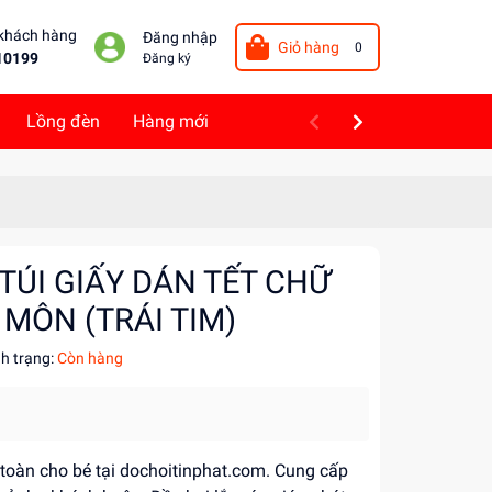
 khách hàng
Đăng nhập
Giỏ hàng
0
10199
Đăng ký
Lồng đèn
Hàng mới
 TÚI GIẤY DÁN TẾT CHỮ
MÔN (TRÁI TIM)
nh trạng:
Còn hàng
n toàn cho bé tại dochoitinphat.com. Cung cấp