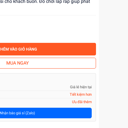
 sỉ cho khách buôn. Đồ chơi lắp ráp giúp phát
THÊM VÀO GIỎ HÀNG
MUA NGAY
Giá lẻ hiện tại
Tiết kiệm hơn
Ưu đãi thêm
Nhận báo giá sỉ (Zalo)