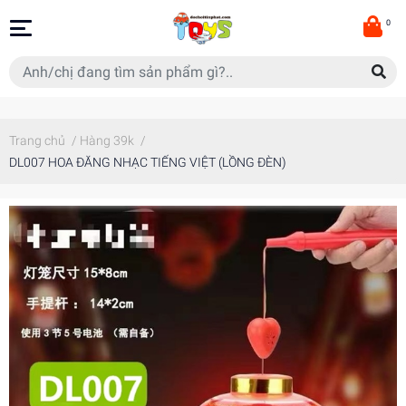
0
Trang chủ
/
Hàng 39k
/
DL007 HOA ĐĂNG NHẠC TIẾNG VIỆT (LỒNG ĐÈN)