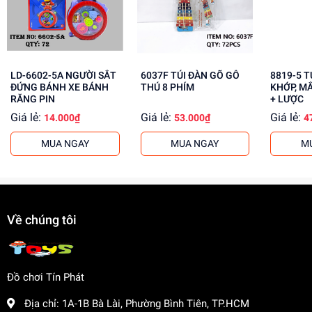
Tăng cường khả năng phối hợp tay mắt
Mua ngay đồ chơi lắp ráp tại
dochoitinphat.com
, chúng tôi
cung cấp giá sỉ cho khách buôn. Liên hệ ngay để biết
thêm thông tin!
LD-6602-5A NGƯỜI SẮT
6037F TÚI ĐÀN GÕ GỖ
8819-5 TÚI BABY 1C
ĐỨNG BÁNH XE BÁNH
THÚ 8 PHÍM
KHỚP, M
RĂNG PIN
+ LƯỢC
Giá lẻ:
Giá lẻ:
Giá lẻ:
14.000₫
53.000₫
4
MUA NGAY
MUA NGAY
M
Về chúng tôi
Đồ chơi Tín Phát
Địa chỉ:
1A-1B Bà Lài, Phường Bình Tiên, TP.HCM