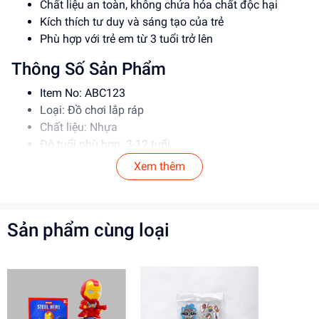
Chất liệu an toàn, không chứa hóa chất độc hại
Kích thích tư duy và sáng tạo của trẻ
Phù hợp với trẻ em từ 3 tuổi trở lên
Thông Số Sản Phẩm
Item No: ABC123
Loại: Đồ chơi lắp ráp
Chất liệu: Nhựa
Độ tuổi phù hợp: 3-12 tuổi
Xem thêm
Hướng Dẫn Sử Dụng
Đọc kỹ hướng dẫn trước khi sử dụng
Cho trẻ lắp ráp dưới sự giám sát của phụ huynh
Sản phẩm cùng loại
Tránh để trẻ nuốt các bộ phận nhỏ
Lợi Ích Phát Triển
Kích thích tư duy và sáng tạo
Phát triển kỹ năng giải quyết vấn đề