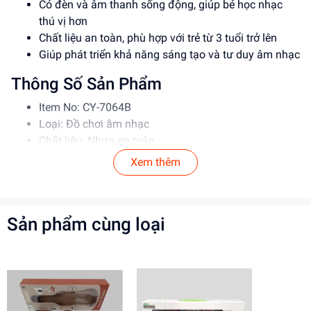
Có đèn và âm thanh sống động, giúp bé học nhạc
thú vị hơn
Chất liệu an toàn, phù hợp với trẻ từ 3 tuổi trở lên
Giúp phát triển khả năng sáng tạo và tư duy âm nhạc
Thông Số Sản Phẩm
Item No: CY-7064B
Loại: Đồ chơi âm nhạc
Chất liệu: Nhựa an toàn
Độ tuổi phù hợp: Từ 3 tuổi trở lên
Xem thêm
Hướng Dẫn Sử Dụng
Bước 1: Lắp pin vào đàn organ theo đúng cực
Sản phẩm cùng loại
Bước 2: Bật công tắc, chọn chế độ chơi
Lưu ý: Để đảm bảo an toàn cho bé, vui lòng giám sát
khi sử dụng
Lợi Ích Phát Triển