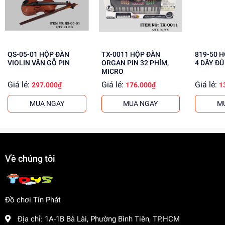
Phát triển khả năng cảm nhận âm nhạc
Khuyến khích sự sáng tạo và tư duy nghệ thuật
Rèn luyện kỹ năng phối hợp tay mắt
Mua ngay đàn organ gấu CY-7064B tại
QS-05-01 HỘP ĐÀN
TX-0011 HỘP ĐÀN
819-50 HỘP ĐÀN GHITA
dochoitinphat.com
, chúng tôi cung cấp giá sỉ cho khách
VIOLIN VÂN GỖ PIN
ORGAN PIN 32 PHÍM,
4 DÂY Đ
buôn. Liên hệ ngay để có thông tin chi tiết!
MICRO
Giá lẻ:
Giá lẻ:
Giá lẻ:
297.000₫
176.000₫
1
MUA NGAY
MUA NGAY
M
Về chúng tôi
Đồ chơi Tín Phát
Địa chỉ:
1A-1B Bà Lài, Phường Bình Tiên, TP.HCM