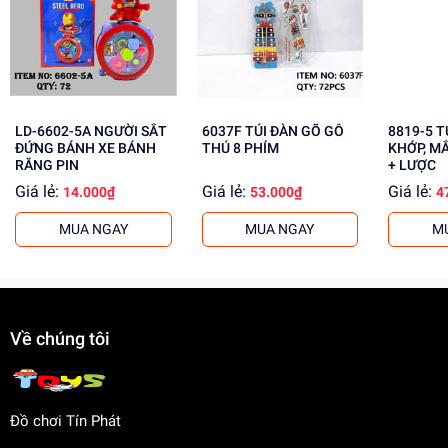
Lợi Ích Phát Triển
Phát triển kỹ năng điều khiển và phối hợp tay mắt
Tăng cường sáng tạo và tư duy logic
Giúp trẻ em thư giãn và giải trí
LD-6602-5A NGƯỜI SẮT
6037F TÚI ĐÀN GÕ GỖ
8819-5 TÚI BABY 1C
ĐỨNG BÁNH XE BÁNH
THÚ 8 PHÍM
KHỚP, M
Mua ngay CR-91 HỘP XE HƠI XI ĐIỀU KHIỂN 3 ĐỘNG TÁC
RĂNG PIN
+ LƯỢC
tại
dochoitinphat.com
, chúng tôi cung cấp giá sỉ hấp dẫn
Giá lẻ:
Giá lẻ:
Giá lẻ:
14.000₫
53.000₫
4
cho khách buôn!
MUA NGAY
MUA NGAY
M
Về chúng tôi
Đồ chơi Tín Phát