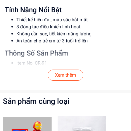
Tính Năng Nổi Bật
Thiết kế hiện đại, màu sắc bắt mắt
3 động tác điều khiển linh hoạt
Không cần sạc, tiết kiệm năng lượng
An toàn cho trẻ em từ 3 tuổi trở lên
Thông Số Sản Phẩm
Item No: CR-91
Loại: Đồ chơi điều khiển
Xem thêm
Chất liệu: Nhựa cao cấp
Độ tuổi phù hợp: Từ 3 tuổi trở lên
Hướng Dẫn Sử Dụng
Sản phẩm cùng loại
Bước 1: Lắp pin vào điều khiển
Bước 2: Bật công tắc điều khiển
Lưu ý: Để đảm bảo an toàn, trẻ em cần được hướng
dẫn sử dụng bởi người lớn