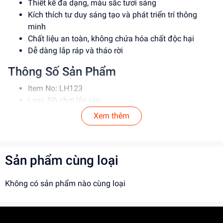
Thiết kế đa dạng, màu sắc tươi sáng
Kích thích tư duy sáng tạo và phát triển trí thông
minh
Chất liệu an toàn, không chứa hóa chất độc hại
Dễ dàng lắp ráp và tháo rời
Thông Số Sản Phẩm
Item No: LH123
Loại: Đồ chơi lắp ráp
Chất liệu: Nhựa
Xem thêm
Độ tuổi phù hợp: 5-12 tuổi
Hướng Dẫn Sử Dụng
Sản phẩm cùng loại
Đọc kỹ hướng dẫn trước khi sử dụng
Lắp ráp theo đúng trình tự để đảm bảo an toàn
Không có sản phẩm nào cùng loại
Giám sát trẻ khi chơi để tránh tai nạn
Lợi Ích Phát Triển