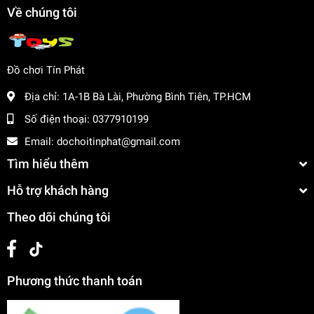
Phát triển tư duy sáng tạo và trí thông minh
Về chúng tôi
Rèn luyện kỹ năng giải quyết vấn đề
Tăng cường khả năng phối hợp và cân bằng
Mua ngay đồ chơi lắp ráp tại
dochoitinphat.com
, chúng tôi
Đồ chơi Tín Phát
cung cấp giá sỉ cho khách buôn và đảm bảo chất lượng
sản phẩm.
Địa chỉ:
1A-1B Bà Lài, Phường Bình Tiên, TP.HCM
Số điện thoại:
0377910199
Email:
dochoitinphat@gmail.com
Tìm hiểu thêm
Hỗ trợ khách hàng
Theo dõi chúng tôi
Phương thức thanh toán