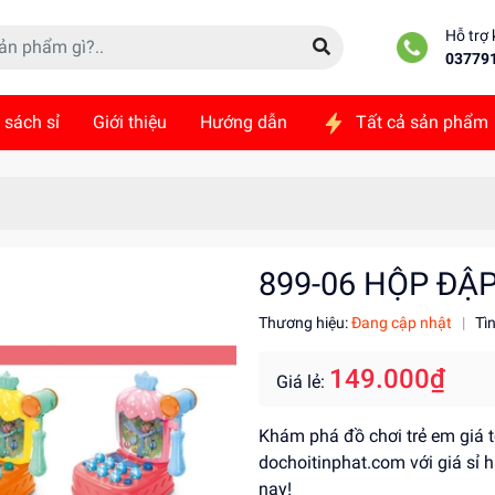
Hỗ trợ
03779
 sách sỉ
Giới thiệu
Hướng dẫn
Tất cả sản phẩm
ức
Liên hệ
899-06 HỘP ĐẬP
Thương hiệu:
Đang cập nhật
|
Tì
149.000₫
Giá lẻ:
Khám phá đồ chơi trẻ em giá tố
dochoitinphat.com với giá sỉ
nay!