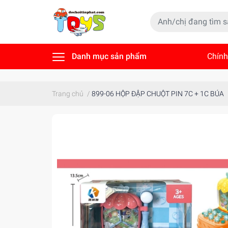
Danh mục sản phẩm
Chính
Tin t
Trang chủ
/
899-06 HỘP ĐẬP CHUỘT PIN 7C + 1C BÚA