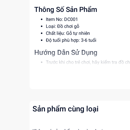
Thông Số Sản Phẩm
Item No: DC001
Loại: Đồ chơi gỗ
Chất liệu: Gỗ tự nhiên
Độ tuổi phù hợp: 3-6 tuổi
Hướng Dẫn Sử Dụng
Trước khi cho trẻ chơi, hãy kiểm tra đồ 
Đảm bảo trẻ chơi đồ chơi dưới sự giám s
Lưu ý không để trẻ đưa đồ chơi vào miệ
Lợi Ích Phát Triển
Phát triển khả năng sáng tạo và tư duy c
Kích thích sự quan sát và khám phá của 
Sản phẩm cùng loại
Giúp trẻ phát triển kỹ năng giải quyết vấ
Mua ngay đồ chơi trẻ em giá tốt tại
dochoitin