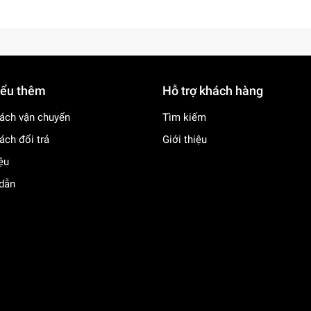
biết thêm thông tin!
iểu thêm
Hỗ trợ khách hàng
ách vận chuyển
Tìm kiếm
ách đổi trả
Giới thiệu
iệu
dẫn