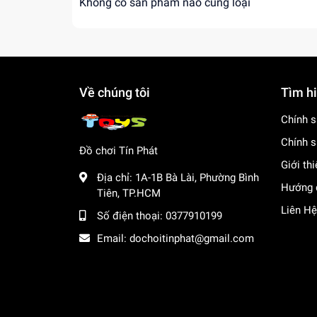
muốn mua sỉ đồ chơi. Liên hệ với chúng tôi để 
Không có sản phẩm nào cùng loại
Về chúng tôi
Tìm h
Chính s
Chính s
Đồ chơi Tín Phát
Giới th
Địa chỉ:
1A-1B Bà Lài, Phường Bình
Hướng 
Tiên, TP.HCM
Liên Hệ
Số điện thoại:
0377910199
Email:
dochoitinphat@gmail.com