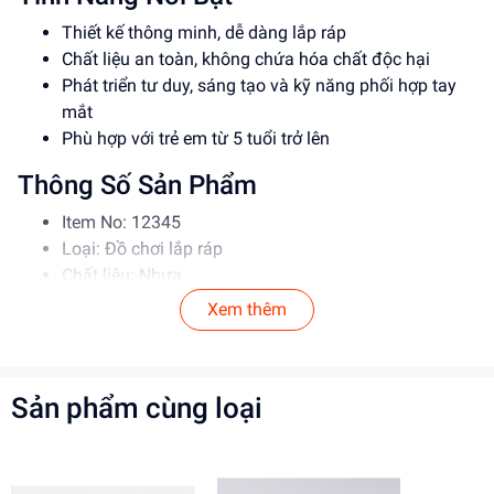
Thiết kế thông minh, dễ dàng lắp ráp
Chất liệu an toàn, không chứa hóa chất độc hại
Phát triển tư duy, sáng tạo và kỹ năng phối hợp tay
mắt
Phù hợp với trẻ em từ 5 tuổi trở lên
Thông Số Sản Phẩm
Item No: 12345
Loại: Đồ chơi lắp ráp
Chất liệu: Nhựa
Độ tuổi phù hợp: 5-12 tuổi
Xem thêm
Hướng Dẫn Sử Dụng
Đọc kỹ hướng dẫn trước khi sử dụng
Sản phẩm cùng loại
Lắp ráp theo đúng trình tự
Để xa tầm tay trẻ nhỏ khi không sử dụng
Lợi Ích Phát Triển