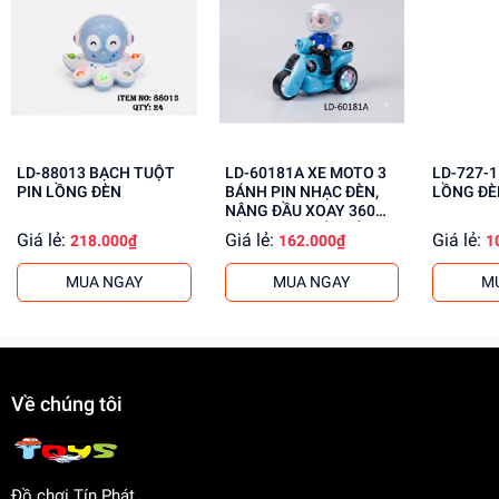
Phát triển tư duy, sáng tạo
Rèn luyện kỹ năng phối hợp tay mắt
Tăng cường khả năng giải quyết vấn đề
Mua ngay đồ chơi lắp ráp tại
Dochoitinphat.com
, chúng
tôi cung cấp giá sỉ cho khách buôn. Liên hệ ngay để biết
LD-88013 BẠCH TUỘT
LD-60181A XE MOTO 3
LD-727-1 ROBO PI
thêm thông tin!
PIN LỒNG ĐÈN
BÁNH PIN NHẠC ĐÈN,
LỒNG ĐÈ
NÂNG ĐẦU XOAY 360
ĐỘ, PHUN KHÓI, CÓ
Giá lẻ:
Giá lẻ:
Giá lẻ:
218.000₫
162.000₫
1
NGƯỜI Police
MUA NGAY
MUA NGAY
M
Về chúng tôi
Đồ chơi Tín Phát