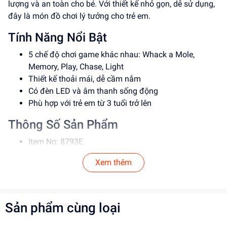
lượng và an toàn cho bé. Với thiết kế nhỏ gọn, dễ sử dụng,
đây là món đồ chơi lý tưởng cho trẻ em.
Tính Năng Nổi Bật
5 chế độ chơi game khác nhau: Whack a Mole,
Memory, Play, Chase, Light
Thiết kế thoải mái, dễ cầm nắm
Có đèn LED và âm thanh sống động
Phù hợp với trẻ em từ 3 tuổi trở lên
Thông Số Sản Phẩm
Item No: 8793E
Loại: Đồ chơi điện tử
Xem thêm
Chất liệu: Nhựa an toàn
Độ tuổi phù hợp: 3 tuổi trở lên
Hướng Dẫn Sử Dụng
Sản phẩm cùng loại
Bước 1: Lắp pin vào máy game (theo hướng dẫn trên