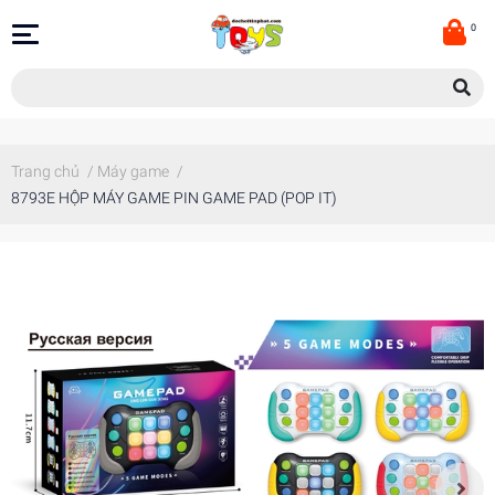
0
Trang chủ
/
Máy game
/
8793E HỘP MÁY GAME PIN GAME PAD (POP IT)