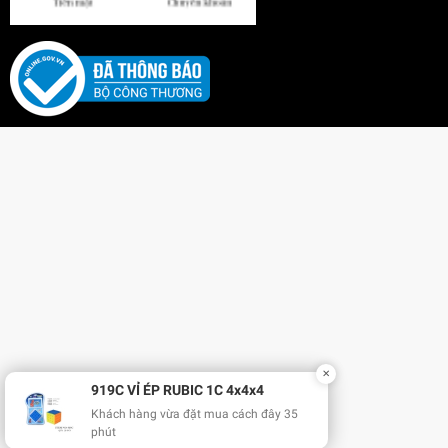
✕
919C VỈ ÉP RUBIC 1C 4x4x4
Khách hàng vừa đặt mua cách đây 35
phút