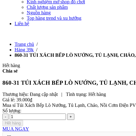
Kinh nghiệm mở shop đồ chơi
Chất lượng sản phẩm
Nguồn hàng
Top hàng trend và xu hướng
Liên hệ
Trang chủ
/
Hàng 39k
/
860-31 TÚI XÁCH BẾP LÒ NƯỚNG, TỦ LẠNH, CHẢO,
Hết hàng
Chia sẻ
860-31 TÚI XÁCH BẾP LÒ NƯỚNG, TỦ LẠNH, C
Thương hiệu:
Đang cập nhật
|
Tình trạng:
Hết hàng
Giá lẻ:
39.000₫
Mua sỉ Túi Xách Bếp Lò Nướng, Tủ Lạnh, Chảo, Nồi Cơm Điện PVC - Đ
Số lượng:
-
+
Hết hàng
MUA NGAY