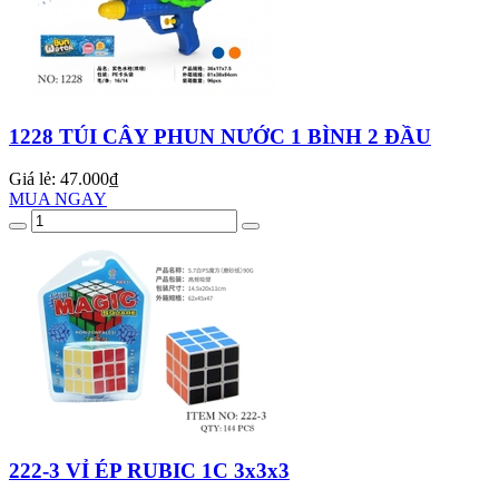
1228 TÚI CÂY PHUN NƯỚC 1 BÌNH 2 ĐẦU
Giá lẻ:
47.000₫
MUA NGAY
222-3 VỈ ÉP RUBIC 1C 3x3x3