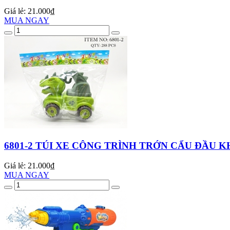
Giá lẻ:
21.000₫
MUA NGAY
6801-2 TÚI XE CÔNG TRÌNH TRỚN CẨU ĐẦU 
Giá lẻ:
21.000₫
MUA NGAY