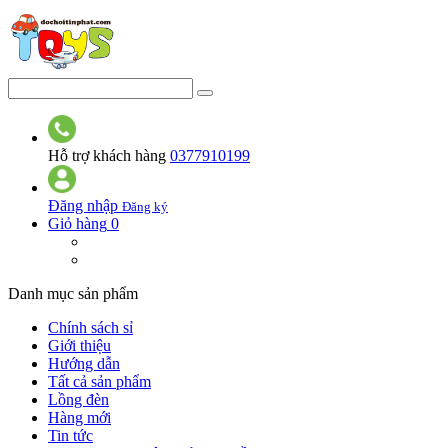
Hỗ trợ khách hàng
0377910199
Đăng nhập
Đăng ký
Giỏ hàng
0
Danh mục sản phẩm
Chính sách sỉ
Giới thiệu
Hướng dẫn
Tất cả sản phẩm
Lồng đèn
Hàng mới
Tin tức