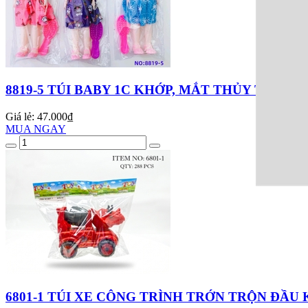
8819-5 TÚI BABY 1C KHỚP, MẮT THỦY TINH +
Giá lẻ:
47.000₫
MUA NGAY
6801-1 TÚI XE CÔNG TRÌNH TRỚN TRỘN ĐẦU