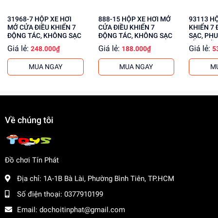
31968-7 HỘP XE HƠI
888-15 HỘP XE HƠI MỞ
93113 HỘP XE ĐUA ĐIỀU
MỞ CỬA ĐIỀU KHIỂN 7
CỬA ĐIỀU KHIỂN 7
KHIỂN 7 
ĐỘNG TÁC, KHÔNG SẠC
ĐỘNG TÁC, KHÔNG SẠC
SẠC, PHU
CẦM ĐIỀ
Giá lẻ:
Giá lẻ:
Giá lẻ:
248.000₫
188.000₫
5
MUA NGAY
MUA NGAY
M
Về chúng tôi
Đồ chơi Tín Phát
Địa chỉ:
1A-1B Bà Lài, Phường Bình Tiên, TP.HCM
Số điện thoại:
0377910199
Email:
dochoitinphat@gmail.com