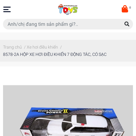
0
Trang chủ
/
Xe hơi điều khiển
/
8578-2A HỘP XE HƠI ĐIỀU KHIỂN 7 ĐỘNG TÁC, CÓ SẠC