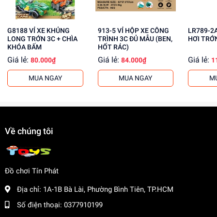
Mua ngay tại
dochoitinphat.com
, chúng tôi cung cấp giá sỉ
cho khách buôn. Liên hệ ngay để có giá tốt nhất!
G8188 VỈ XE KHỦNG
913-5 VỈ HỘP XE CÔNG
LR789-2A VỈ HỘP 
LONG TRỚN 3C + CHÌA
TRÌNH 3C ĐỦ MẪU (BEN,
HƠI TRỚ
KHÓA BẤM
HỐT RÁC)
Giá lẻ:
Giá lẻ:
Giá lẻ:
80.000₫
84.000₫
1
MUA NGAY
MUA NGAY
M
Về chúng tôi
Đồ chơi Tín Phát
Địa chỉ:
1A-1B Bà Lài, Phường Bình Tiên, TP.HCM
Số điện thoại:
0377910199