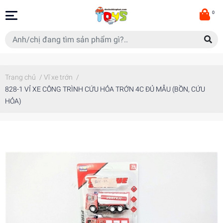
0
Trang chủ
/
Vĩ xe trớn
/
828-1 VỈ XE CÔNG TRÌNH CỨU HỎA TRỚN 4C ĐỦ MẪU (BỒN, CỨU
HỎA)