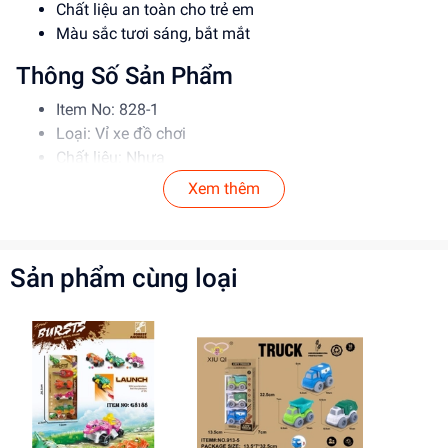
Chất liệu an toàn cho trẻ em
Màu sắc tươi sáng, bắt mắt
Thông Số Sản Phẩm
Item No: 828-1
Loại: Vỉ xe đồ chơi
Chất liệu: Nhựa
Độ tuổi phù hợp: Trên 3 tuổi
Xem thêm
Hướng Dẫn Sử Dụng
Hướng dẫn bé sử dụng đồ chơi một cách cẩn thận
Sản phẩm cùng loại
Tránh để đồ chơi ở nơi ẩm ướt hoặc quá nóng
Giám sát trẻ khi chơi để đảm bảo an toàn
Lợi Ích Phát Triển
Kích thích tư duy và sự sáng tạo của trẻ
Phát triển kỹ năng phối hợp tay mắt
Giúp trẻ hiểu biết về các phương tiện cứu hỏa