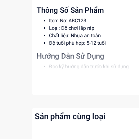
Thông Số Sản Phẩm
Item No: ABC123
Loại: Đồ chơi lắp ráp
Chất liệu: Nhựa an toàn
Độ tuổi phù hợp: 5-12 tuổi
Hướng Dẫn Sử Dụng
Đọc kỹ hướng dẫn trước khi sử dụng
Lắp ráp theo đúng trình tự
Giám sát trẻ em khi sử dụng sản phẩm
Lợi Ích Phát Triển
Phát triển tư duy, sáng tạo cho bé
Rèn luyện kỹ năng giải quyết vấn đề
Sản phẩm cùng loại
Tăng cường khả năng phối hợp tay mắt
Mua ngay đồ chơi lắp ráp tại
dochoitinphat.c