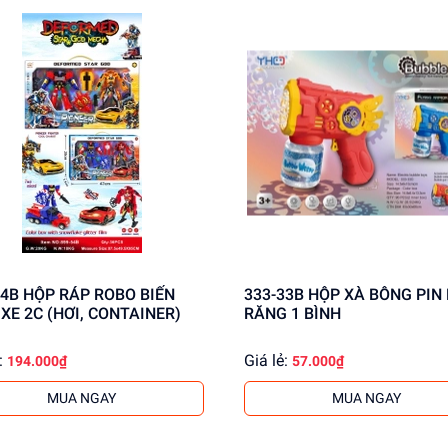
ROBO BIẾN
333-33B HỘP XÀ BÔNG PIN BÁNH
 XE 2C (HƠI, CONTAINER)
RĂNG 1 BÌNH
:
Giá lẻ:
194.000₫
57.000₫
MUA NGAY
MUA NGAY