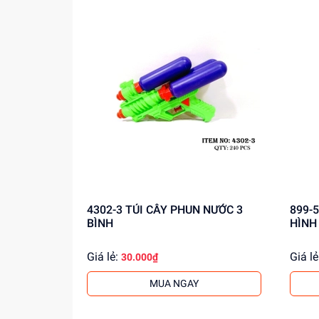
4302-3 TÚI CÂY PHUN NƯỚC 3
899-54B HỘP RÁP 
BÌNH
HÌNH
Giá lẻ:
Giá lẻ
30.000₫
MUA NGAY