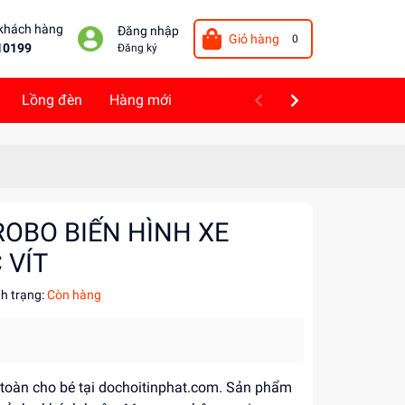
 khách hàng
Đăng nhập
Giỏ hàng
0
10199
Đăng ký
Lồng đèn
Hàng mới
ROBO BIẾN HÌNH XE
 VÍT
nh trạng:
Còn hàng
n toàn cho bé tại dochoitinphat.com. Sản phẩm