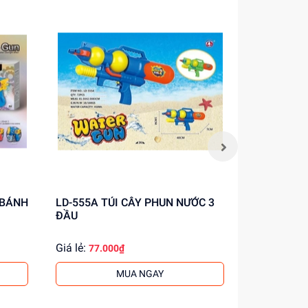
LD-555A TÚI CÂY PHUN NƯỚC 3
2271 VỈ CÂY PHUN XÀ BÔNG PIN
ĐẦU
KHỦNG LO
Giá lẻ:
Giá lẻ:
77.000₫
119.
MUA NGAY