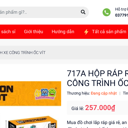
Hỗ trợ
03779
 sách sỉ
Giới thiệu
Hướng dẫn
Tất cả sản phẩm
ức
Liên hệ
H XE CÔNG TRÌNH ỐC VÍT
717A HỘP RÁP 
CÔNG TRÌNH ỐC
Thương hiệu:
Đang cập nhật
|
Tì
257.000₫
Giá lẻ:
Mua đồ chơi lắp ráp giá rẻ, a