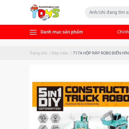
Danh mục sản phẩm
Chính
Tin t
Trang chủ
/
Ráp robo
/
717A HỘP RÁP ROBO BIẾN HÌN