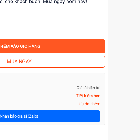
á sỉ cho khách buôn. Mua ngay hôm nay!
THÊM VÀO GIỎ HÀNG
MUA NGAY
Giá lẻ hiện tại
Tiết kiệm hơn
Ưu đãi thêm
Nhận báo giá sỉ (Zalo)