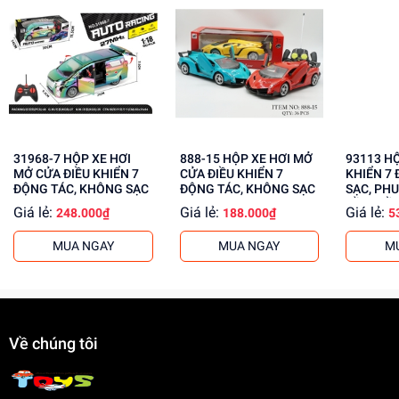
Giúp bé phát triển tư duy, sáng tạo
Rèn luyện kỹ năng giải quyết vấn đề
Tăng cường khả năng tập trung
Mua ngay tại
dochoitinphat.com
, chúng tôi cung cấp giá sỉ
cho khách buôn. Liên hệ ngay để biết thêm thông tin!
31968-7 HỘP XE HƠI
888-15 HỘP XE HƠI MỞ
93113 HỘP XE ĐUA ĐIỀU
MỞ CỬA ĐIỀU KHIỂN 7
CỬA ĐIỀU KHIỂN 7
KHIỂN 7 
ĐỘNG TÁC, KHÔNG SẠC
ĐỘNG TÁC, KHÔNG SẠC
SẠC, PHU
CẦM ĐIỀ
Giá lẻ:
Giá lẻ:
Giá lẻ:
248.000₫
188.000₫
5
MUA NGAY
MUA NGAY
M
Về chúng tôi