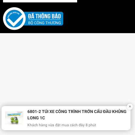
✕
6801-2 TÚI XE CÔNG TRÌNH TRỚN CẨU ĐẦU KHỦNG
LONG 1C
Khách hàng vừa đặt mua cách đây 8 phút