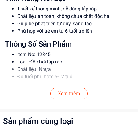
Thiết kế thông minh, dễ dàng lắp ráp
Chất liệu an toàn, không chứa chất độc hại
Giúp bé phát triển tư duy, sáng tạo
Phù hợp với trẻ em từ 6 tuổi trở lên
Thông Số Sản Phẩm
Item No: 12345
Loại: Đồ chơi lắp ráp
Chất liệu: Nhựa
Độ tuổi phù hợp: 6-12 tuổi
Hướng Dẫn Sử Dụng
Xem thêm
Đọc kỹ hướng dẫn trước khi sử dụng
Lắp ráp theo đúng trình tự
Để xa tầm tay trẻ em khi không sử dụng
Sản phẩm cùng loại
Lợi Ích Phát Triển