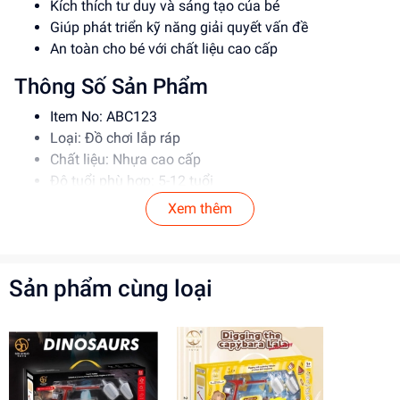
Kích thích tư duy và sáng tạo của bé
Giúp phát triển kỹ năng giải quyết vấn đề
An toàn cho bé với chất liệu cao cấp
Thông Số Sản Phẩm
Item No: ABC123
Loại: Đồ chơi lắp ráp
Chất liệu: Nhựa cao cấp
Độ tuổi phù hợp: 5-12 tuổi
Xem thêm
Hướng Dẫn Sử Dụng
Đọc kỹ hướng dẫn trước khi sử dụng
Bắt đầu lắp ráp từ các bộ phận đơn giản
Sản phẩm cùng loại
Luôn giám sát bé khi chơi để đảm bảo an toàn
Lợi Ích Phát Triển
Phát triển tư duy và sáng tạo
Giúp bé học hỏi và khám phá