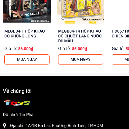
Tăng cường kỹ năng giải quyết vấn đề
Mua ngay đồ chơi lắp ráp tại
dochoitinphat.com
, chúng tôi
cung cấp giá sỉ cho khách buôn. Liên hệ ngay để biết
thêm thông tin!
MLGB04-1 HỘP KHẢO
MLGB04-14 HỘP KHẢO
HD067 HỘP KHẢO CỔ
CỔ KHỦNG LONG
CỔ CHUỘT LANG NƯỚC
CHIẾN B
ĐỦ MẪU
Giá lẻ:
Giá lẻ:
Giá lẻ:
86.000₫
86.000₫
5
MUA NGAY
MUA NGAY
M
Về chúng tôi
Đồ chơi Tín Phát
Địa chỉ:
1A-1B Bà Lài, Phường Bình Tiên, TP.HCM