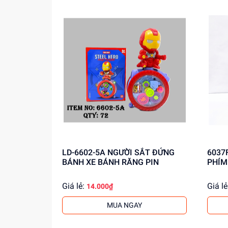
Mua ngay tại
dochoitinphat.com
, chúng tôi cu
LD-6602-5A NGƯỜI SẮT ĐỨNG
6037
BÁNH XE BÁNH RĂNG PIN
PHÍM
Giá lẻ:
Giá lẻ
14.000₫
MUA NGAY