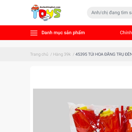
Danh mục sản phẩm
Chính
Tin t
Trang chủ
/
Hàng 39k
/
45395 TÚI HOA ĐĂNG TRỤ ĐÈN