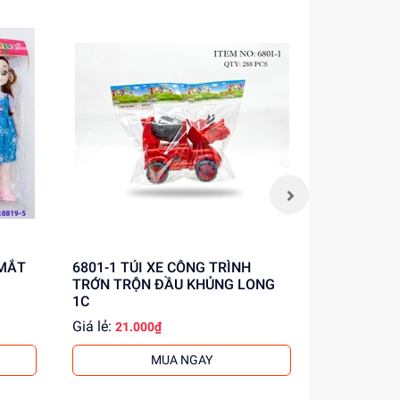
iết!
6801-1 TÚI XE CÔNG TRÌNH
6801-2 TÚI XE CÔNG TRÌNH
TRỚN TRỘN ĐẦU KHỦNG LONG
TRỚN CẨU
1C
Giá lẻ:
Giá lẻ:
21.000₫
21.0
MUA NGAY