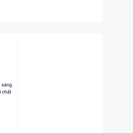
i sáng.
i chất