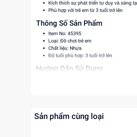
Kích thích sự phát triển tư duy và sáng t
Phù hợp với trẻ em từ 3 tuổi trở lên
Thông Số Sản Phẩm
Item No: 45395
Loại: Đồ chơi trẻ em
Chất liệu: Nhựa
Độ tuổi phù hợp: 3 tuổi trở lên
Hướng Dẫn Sử Dụng
Hướng dẫn trẻ em sử dụng đèn một cách
Không để trẻ em sử dụng gần nguồn lửa
Giúp trẻ em vệ sinh sản phẩm thường xu
Lợi Ích Phát Triển
Sản phẩm cùng loại
Phát triển tư duy và sáng tạo
Rèn luyện khả năng quan sát và phối mà
Tăng cường khả năng tư duy logic