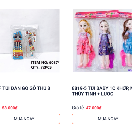
ng cấp giá sỉ cho khách buôn. Liên hệ ngay để có thông tin chi t
F TÚI ĐÀN GÕ GỖ THÚ 8
8819-5 TÚI BABY 1C KHỚP, MẮT
THỦY TINH + LƯỢC
:
Giá lẻ:
53.000₫
47.000₫
MUA NGAY
MUA NGAY