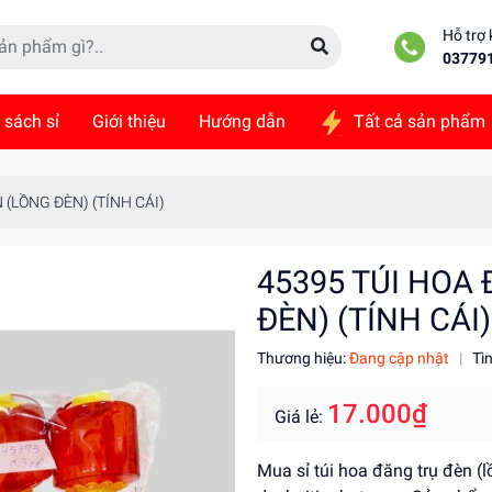
Hỗ trợ
03779
 sách sỉ
Giới thiệu
Hướng dẫn
Tất cả sản phẩm
ức
Liên hệ
 (LỒNG ĐÈN) (TÍNH CÁI)
45395 TÚI HOA
ĐÈN) (TÍNH CÁI)
Thương hiệu:
Đang cập nhật
|
Tì
17.000₫
Giá lẻ:
Mua sỉ túi hoa đăng trụ đèn (l