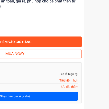
n toàn, giá rẻ, phù hợp cho bé phát triển tư
!
THÊM VÀO GIỎ HÀNG
MUA NGAY
Giá lẻ hiện tại
Tiết kiệm hơn
Ưu đãi thêm
Nhận báo giá sỉ (Zalo)